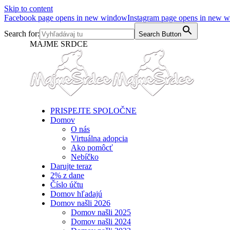
Skip to content
Facebook page opens in new window
Instagram page opens in new 
Search for:
Search Button
MAJME SRDCE
PRISPEJTE SPOLOČNE
Domov
O nás
Virtuálna adopcia
Ako pomôcť
Nebíčko
Darujte teraz
2% z dane
Číslo účtu
Domov hľadajú
Domov našli 2026
Domov našli 2025
Domov našli 2024