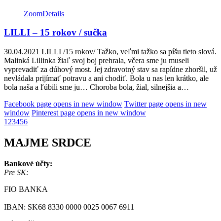
Zoom
Details
LILLI – 15 rokov / sučka
30.04.2021 LILLI /15 rokov/ Tažko, veľmi tažko sa píšu tieto slová.
Malinká Lillinka žiaľ svoj boj prehrala, včera sme ju museli
vyprevadiť za dúhový most. Jej zdravotný stav sa rapídne zhoršil, už
nevládala prijímať potravu a ani chodiť. Bola u nas len krátko, ale
bola naša a ľúbili sme ju… Choroba bola, žial, silnejšia a…
Facebook page opens in new window
Twitter page opens in new
window
Pinterest page opens in new window
1
2
3
4
5
6
MAJME SRDCE
Bankové účty:
Pre SK:
FIO BANKA
IBAN: SK68 8330 0000 0025 0067 6911