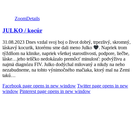
Zoom
Details
JULKO / kocúr
31.08.2023 Dnes vzdal svoj boj o život dobrý, trpezlivý, skromný,
láskavý kocurik, ktorému sme dali meno Julko
. Napriek trom
týždňom na klinike, napriek všetkej starostlivosti, podpore, liečbe,
láske…jeho telíčko nedokázalo premôcť minulosť: podvýživu a
najmä diagnózu FIV. Julko dodýchal milovaný a nikdy na neho
nezabudneme, na tohto výnimočného mačiaka, ktorý mal na Zemi
takú…
Facebook page opens in new window
Twitter page opens in new
window
Pinterest page opens in new window