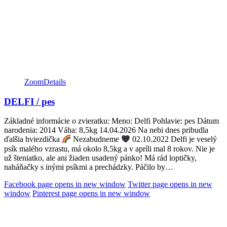
Zoom
Details
DELFI / pes
Základné informácie o zvieratku: Meno: Delfi Pohlavie: pes Dátum
narodenia: 2014 Váha: 8,5kg 14.04.2026 Na nebi dnes pribudla
ďalšia hviezdička
Nezabudneme
02.10.2022 Delfi je veselý
psík malého vzrastu, má okolo 8,5kg a v apríli mal 8 rokov. Nie je
už šteniatko, ale ani žiaden usadený pánko! Má rád loptičky,
naháňačky s inými psíkmi a prechádzky. Páčilo by…
Facebook page opens in new window
Twitter page opens in new
window
Pinterest page opens in new window