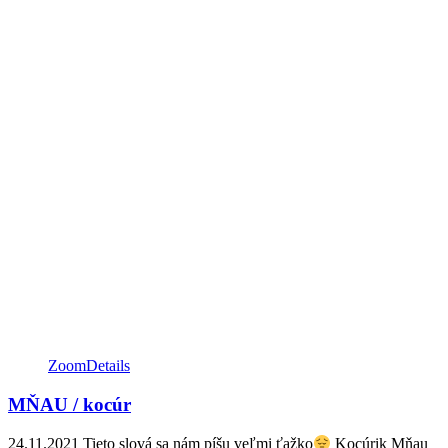
Zoom
Details
MŇAU / kocúr
24.11.2021 Tieto slová sa nám píšu veľmi ťažko
Kocúrik Mňau