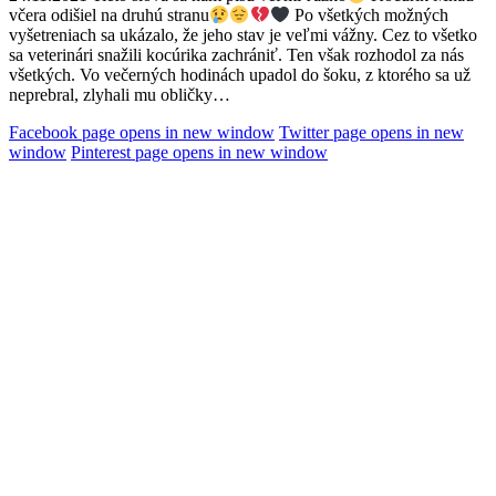
včera odišiel na druhú stranu
Po všetkých možných
vyšetreniach sa ukázalo, že jeho stav je veľmi vážny. Cez to všetko
sa veterinári snažili kocúrika zachrániť. Ten však rozhodol za nás
všetkých. Vo večerných hodinách upadol do šoku, z ktorého sa už
neprebral, zlyhali mu obličky…
Facebook page opens in new window
Twitter page opens in new
window
Pinterest page opens in new window