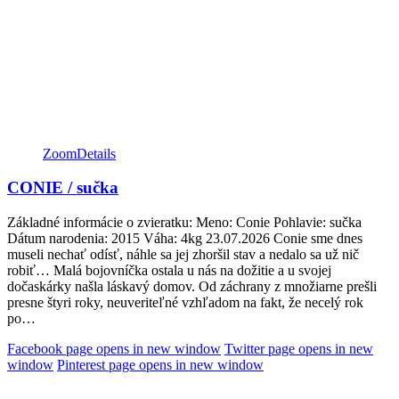
Zoom
Details
CONIE / sučka
Základné informácie o zvieratku: Meno: Conie Pohlavie: sučka
Dátum narodenia: 2015 Váha: 4kg 23.07.2026 Conie sme dnes
museli nechať odísť, náhle sa jej zhoršil stav a nedalo sa už nič
robiť… Malá bojovníčka ostala u nás na dožitie a u svojej
dočaskárky našla láskavý domov. Od záchrany z množiarne prešli
presne štyri roky, neuveriteľné vzhľadom na fakt, že necelý rok
po…
Facebook page opens in new window
Twitter page opens in new
window
Pinterest page opens in new window