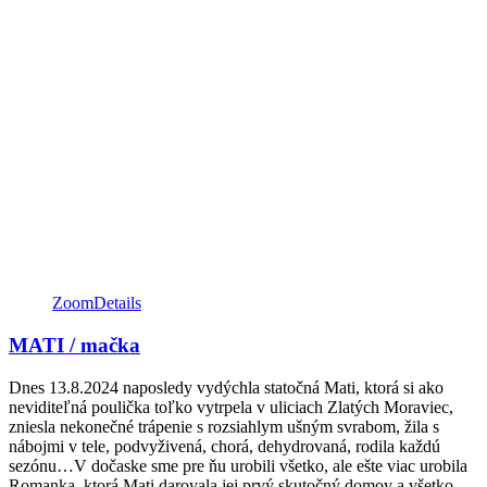
Zoom
Details
MATI / mačka
Dnes 13.8.2024 naposledy vydýchla statočná Mati, ktorá si ako
neviditeľná poulička toľko vytrpela v uliciach Zlatých Moraviec,
zniesla nekonečné trápenie s rozsiahlym ušným svrabom, žila s
nábojmi v tele, podvyživená, chorá, dehydrovaná, rodila každú
sezónu…V dočaske sme pre ňu urobili všetko, ale ešte viac urobila
Romanka, ktorá Mati darovala jej prvý skutočný domov a všetko,…