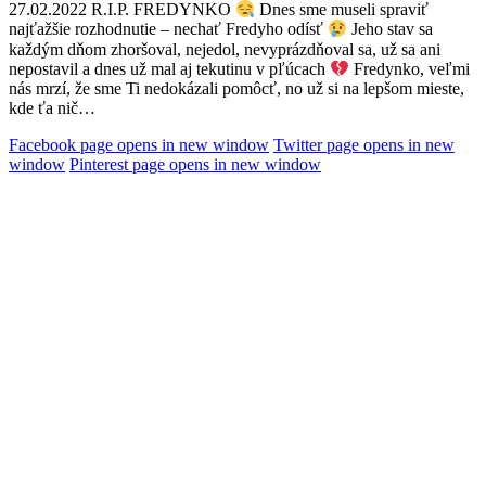
27.02.2022 R.I.P. FREDYNKO
Dnes sme museli spraviť
najťažšie rozhodnutie – nechať Fredyho odísť
Jeho stav sa
každým dňom zhoršoval, nejedol, nevyprázdňoval sa, už sa ani
nepostavil a dnes už mal aj tekutinu v pľúcach
Fredynko, veľmi
nás mrzí, že sme Ti nedokázali pomôcť, no už si na lepšom mieste,
kde ťa nič…
Facebook page opens in new window
Twitter page opens in new
window
Pinterest page opens in new window