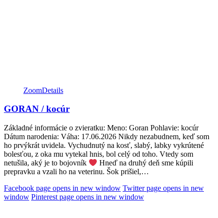
Zoom
Details
GORAN / kocúr
Základné informácie o zvieratku: Meno: Goran Pohlavie: kocúr
Dátum narodenia: Váha: 17.06.2026 Nikdy nezabudnem, keď som
ho prvýkrát uvidela. Vychudnutý na kosť, slabý, labky vykrútené
bolesťou, z oka mu vytekal hnis, bol celý od toho. Vtedy som
netušila, aký je to bojovník
Hneď na druhý deň sme kúpili
prepravku a vzali ho na veterinu. Šok prišiel,…
Facebook page opens in new window
Twitter page opens in new
window
Pinterest page opens in new window