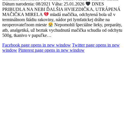
Dátum narodenia: 08/2021 Váha: 25.01.2026
DNES
PRIBUDLA NA NEBI ĎALŠIA HVIEZDIČKA, UTRÁPENÁ
MAČIČKA MIRELA
mladá mačička, odchytená bola už v
terminálnom štádiu rakoviny, nádor pri lymfatickej dráhe na
neoperovateľnom mieste
Nepomohli špeciálne lieky, preparáty,
atb, analgetiká, už beztak vychudnutá mačička schudla od odchytu
500g, tkanivo v papuľke…
Facebook page opens in new window
Twitter page opens in new
window
Pinterest page opens in new window