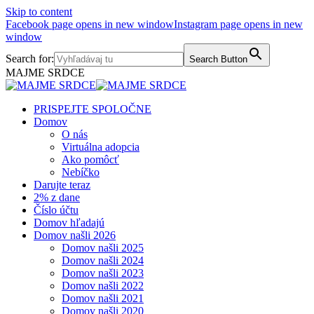
Skip to content
Facebook page opens in new window
Instagram page opens in new
window
Search for:
Search Button
MAJME SRDCE
PRISPEJTE SPOLOČNE
Domov
O nás
Virtuálna adopcia
Ako pomôcť
Nebíčko
Darujte teraz
2% z dane
Číslo účtu
Domov hľadajú
Domov našli 2026
Domov našli 2025
Domov našli 2024
Domov našli 2023
Domov našli 2022
Domov našli 2021
Domov našli 2020