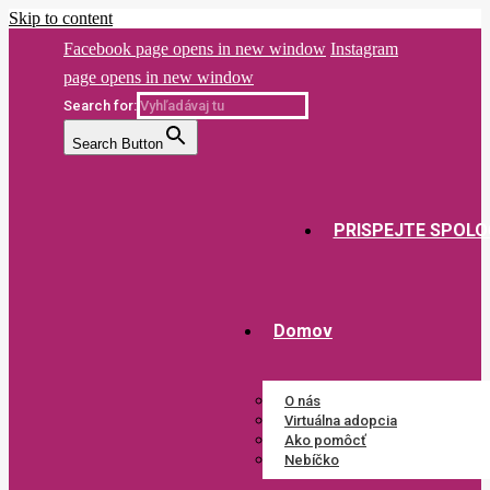
Skip to content
Facebook page opens in new window
Instagram
page opens in new window
Search for:
Search Button
PRISPEJTE SPOLO
Domov
O nás
Virtuálna adopcia
Ako pomôcť
Nebíčko