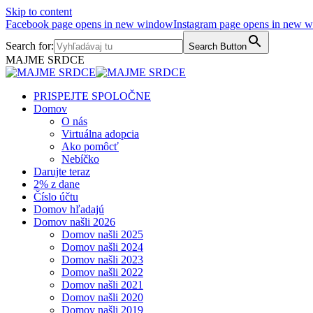
Skip to content
Facebook page opens in new window
Instagram page opens in new 
Search for:
Search Button
MAJME SRDCE
PRISPEJTE SPOLOČNE
Domov
O nás
Virtuálna adopcia
Ako pomôcť
Nebíčko
Darujte teraz
2% z dane
Číslo účtu
Domov hľadajú
Domov našli 2026
Domov našli 2025
Domov našli 2024
Domov našli 2023
Domov našli 2022
Domov našli 2021
Domov našli 2020
Domov našli 2019