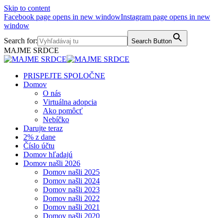
Skip to content
Facebook page opens in new window
Instagram page opens in new
window
Search for:
Search Button
MAJME SRDCE
PRISPEJTE SPOLOČNE
Domov
O nás
Virtuálna adopcia
Ako pomôcť
Nebíčko
Darujte teraz
2% z dane
Číslo účtu
Domov hľadajú
Domov našli 2026
Domov našli 2025
Domov našli 2024
Domov našli 2023
Domov našli 2022
Domov našli 2021
Domov našli 2020