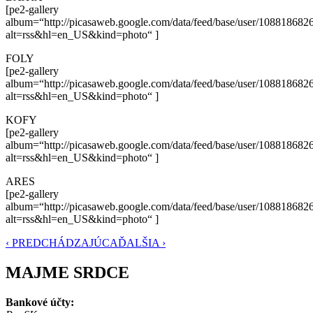
[pe2-gallery
album=“http://picasaweb.google.com/data/feed/base/user/108818
alt=rss&hl=en_US&kind=photo“ ]
FOLY
[pe2-gallery
album=“http://picasaweb.google.com/data/feed/base/user/108818
alt=rss&hl=en_US&kind=photo“ ]
KOFY
[pe2-gallery
album=“http://picasaweb.google.com/data/feed/base/user/108818
alt=rss&hl=en_US&kind=photo“ ]
ARES
[pe2-gallery
album=“http://picasaweb.google.com/data/feed/base/user/108818
alt=rss&hl=en_US&kind=photo“ ]
‹ PREDCHÁDZAJÚCA
ĎALŠIA ›
MAJME SRDCE
Bankové účty: