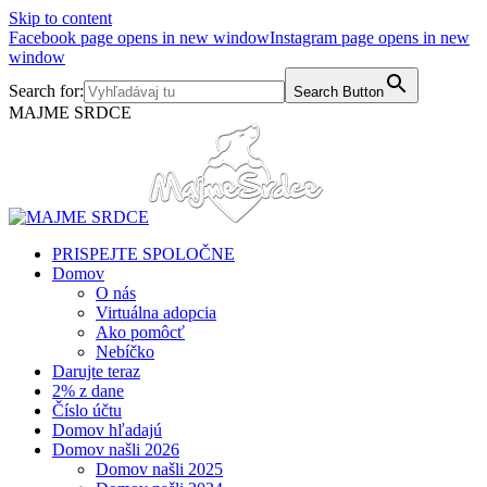
Skip to content
Facebook page opens in new window
Instagram page opens in new
window
Search for:
Search Button
MAJME SRDCE
PRISPEJTE SPOLOČNE
Domov
O nás
Virtuálna adopcia
Ako pomôcť
Nebíčko
Darujte teraz
2% z dane
Číslo účtu
Domov hľadajú
Domov našli 2026
Domov našli 2025