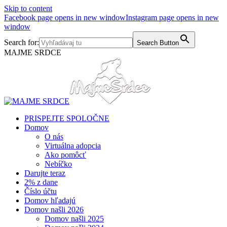
Skip to content
Facebook page opens in new window
Instagram page opens in new
window
Search for:
Search Button
MAJME SRDCE
PRISPEJTE SPOLOČNE
Domov
O nás
Virtuálna adopcia
Ako pomôcť
Nebíčko
Darujte teraz
2% z dane
Číslo účtu
Domov hľadajú
Domov našli 2026
Domov našli 2025