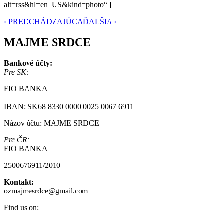
alt=rss&hl=en_US&kind=photo“ ]
‹ PREDCHÁDZAJÚCA
ĎALŠIA ›
MAJME SRDCE
Bankové účty:
Pre SK:
FIO BANKA
IBAN: SK68 8330 0000 0025 0067 6911
Názov účtu: MAJME SRDCE
Pre ČR:
FIO BANKA
2500676911/2010
Kontakt:
ozmajmesrdce@gmail.com
Find us on: