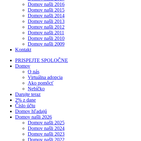
Domov našli 2016
Domov našli 2015
Domov našli 2014
Domov našli 2013
Domov našli 2012
Domov našli 2011
Domov našli 2010
Domov našli 2009
Kontakt
PRISPEJTE SPOLOČNE
Domov
O nás
Virtuálna adopcia
Ako pomôcť
Nebíčko
Darujte teraz
2% z dane
Číslo účtu
Domov hľadajú
Domov našli 2026
Domov našli 2025
Domov našli 2024
Domov našli 2023
Domov našli 2022