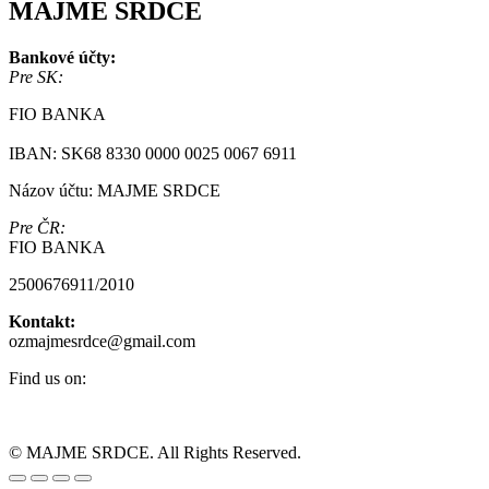
MAJME SRDCE
Bankové účty:
Pre SK:
FIO BANKA
IBAN: SK68 8330 0000 0025 0067 6911
Názov účtu: MAJME SRDCE
Pre ČR:
FIO BANKA
2500676911/2010
Kontakt:
ozmajmesrdce@gmail.com
Find us on:
Facebook
Instagram
page
page
© MAJME SRDCE. All Rights Reserved.
opens
opens
Go
in
in