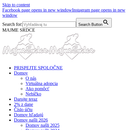
Skip to content
Facebook page opens in new window
Instagram page opens in new
window
Search for:
Search Button
MAJME SRDCE
PRISPEJTE SPOLOČNE
Domov
O nás
Virtuálna adopcia
Ako pomôcť
Nebíčko
Darujte teraz
2% z dane
Číslo účtu
Domov hľadajú
Domov našli 2026
Domov našli 2025