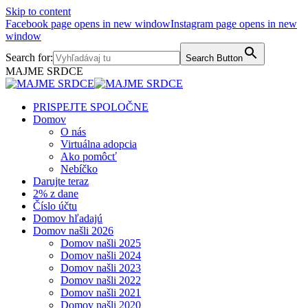
Skip to content
Facebook page opens in new window
Instagram page opens in new
window
Search for:
Search Button
MAJME SRDCE
PRISPEJTE SPOLOČNE
Domov
O nás
Virtuálna adopcia
Ako pomôcť
Nebíčko
Darujte teraz
2% z dane
Číslo účtu
Domov hľadajú
Domov našli 2026
Domov našli 2025
Domov našli 2024
Domov našli 2023
Domov našli 2022
Domov našli 2021
Domov našli 2020