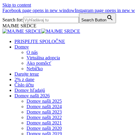
Skip to content
Facebook page opens in new window
Instagram page opens in new 
Search for:
Search Button
MAJME SRDCE
PRISPEJTE SPOLOČNE
Domov
O nás
Virtuálna adopcia
Ako pomôcť
Nebíčko
Darujte teraz
2% z dane
Číslo účtu
Domov hľadajú
Domov našli 2026
Domov našli 2025
Domov našli 2024
Domov našli 2023
Domov našli 2022
Domov našli 2021
Domov našli 2020
Domov našli 2019