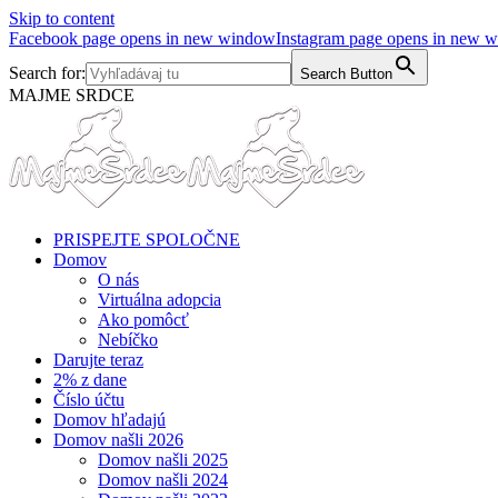
Skip to content
Facebook page opens in new window
Instagram page opens in new 
Search for:
Search Button
MAJME SRDCE
PRISPEJTE SPOLOČNE
Domov
O nás
Virtuálna adopcia
Ako pomôcť
Nebíčko
Darujte teraz
2% z dane
Číslo účtu
Domov hľadajú
Domov našli 2026
Domov našli 2025
Domov našli 2024