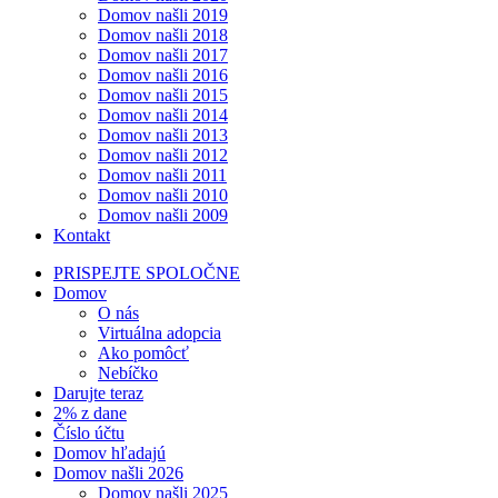
Domov našli 2019
Domov našli 2018
Domov našli 2017
Domov našli 2016
Domov našli 2015
Domov našli 2014
Domov našli 2013
Domov našli 2012
Domov našli 2011
Domov našli 2010
Domov našli 2009
Kontakt
PRISPEJTE SPOLOČNE
Domov
O nás
Virtuálna adopcia
Ako pomôcť
Nebíčko
Darujte teraz
2% z dane
Číslo účtu
Domov hľadajú
Domov našli 2026
Domov našli 2025