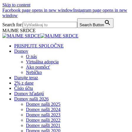
Skip to content
Facebook page opens in new window
Instagram page opens in new
window
Search for:
Search Button
MAJME SRDCE
PRISPEJTE SPOLOČNE
Domov
O nás
Virtuálna adopcia
Ako pomôcť
Nebíčko
Darujte teraz
2% z dane
Číslo účtu
Domov hľadajú
Domov našli 2026
Domov našli 2025
Domov našli 2024
Domov našli 2023
Domov našli 2022
Domov našli 2021
Domov našli 2020