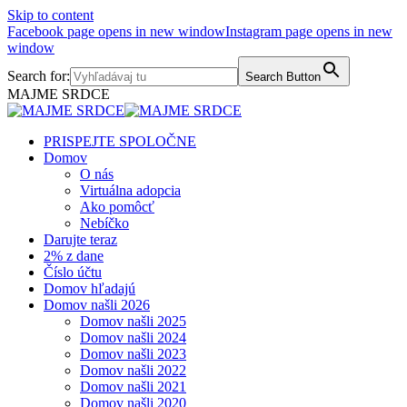
Skip to content
Facebook page opens in new window
Instagram page opens in new
window
Search for:
Search Button
MAJME SRDCE
PRISPEJTE SPOLOČNE
Domov
O nás
Virtuálna adopcia
Ako pomôcť
Nebíčko
Darujte teraz
2% z dane
Číslo účtu
Domov hľadajú
Domov našli 2026
Domov našli 2025
Domov našli 2024
Domov našli 2023
Domov našli 2022
Domov našli 2021
Domov našli 2020