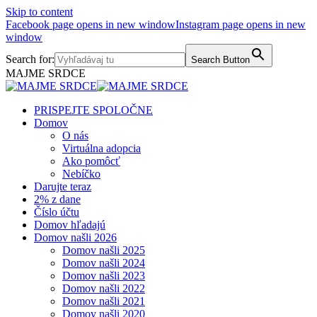
Skip to content
Facebook page opens in new window
Instagram page opens in new
window
Search for:
Search Button
MAJME SRDCE
PRISPEJTE SPOLOČNE
Domov
O nás
Virtuálna adopcia
Ako pomôcť
Nebíčko
Darujte teraz
2% z dane
Číslo účtu
Domov hľadajú
Domov našli 2026
Domov našli 2025
Domov našli 2024
Domov našli 2023
Domov našli 2022
Domov našli 2021
Domov našli 2020