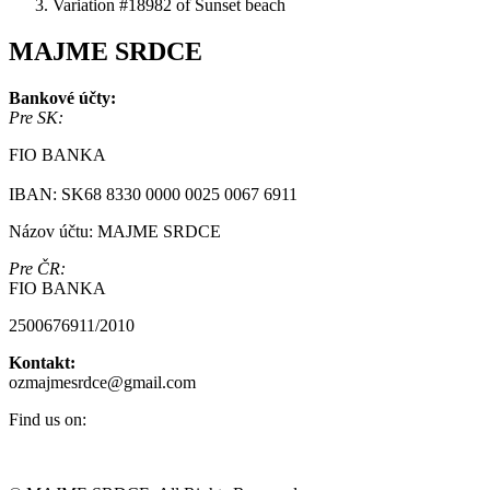
Variation #18982 of Sunset beach
MAJME SRDCE
Bankové účty:
Pre SK:
FIO BANKA
IBAN: SK68 8330 0000 0025 0067 6911
Názov účtu: MAJME SRDCE
Pre ČR:
FIO BANKA
2500676911/2010
Kontakt:
ozmajmesrdce@gmail.com
Find us on:
Facebook
Instagram
page
page