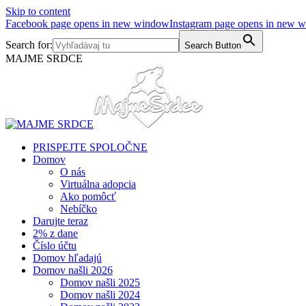
Skip to content
Facebook page opens in new window
Instagram page opens in new 
Search for:
Search Button
MAJME SRDCE
PRISPEJTE SPOLOČNE
Domov
O nás
Virtuálna adopcia
Ako pomôcť
Nebíčko
Darujte teraz
2% z dane
Číslo účtu
Domov hľadajú
Domov našli 2026
Domov našli 2025
Domov našli 2024