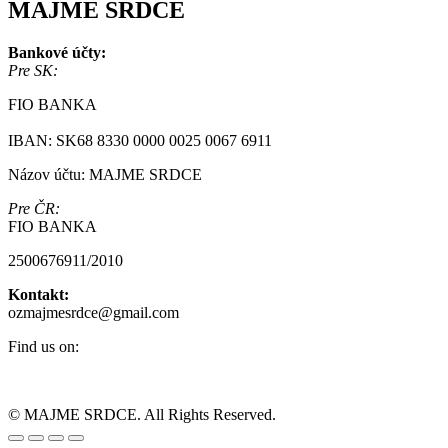
MAJME SRDCE
Bankové účty:
Pre SK:
FIO BANKA
IBAN: SK68 8330 0000 0025 0067 6911
Názov účtu: MAJME SRDCE
Pre ČR:
FIO BANKA
2500676911/2010
Kontakt:
ozmajmesrdce@gmail.com
Find us on:
Facebook
Instagram
page
page
© MAJME SRDCE. All Rights Reserved.
opens
opens
Go
in
in