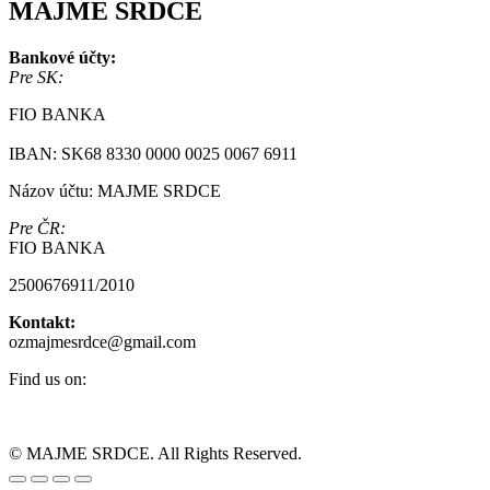
MAJME SRDCE
Bankové účty:
Pre SK:
FIO BANKA
IBAN: SK68 8330 0000 0025 0067 6911
Názov účtu: MAJME SRDCE
Pre ČR:
FIO BANKA
2500676911/2010
Kontakt:
ozmajmesrdce@gmail.com
Find us on:
Facebook
Instagram
page
page
© MAJME SRDCE. All Rights Reserved.
opens
opens
Go
in
in