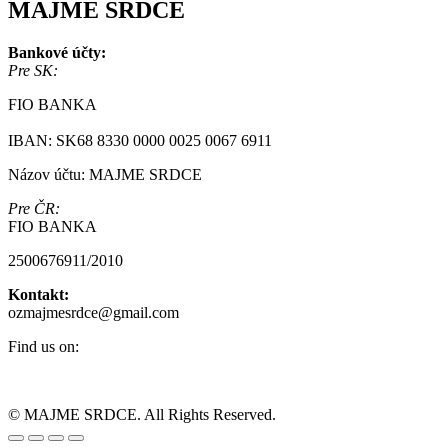
MAJME SRDCE
Bankové účty:
Pre SK:
FIO BANKA
IBAN: SK68 8330 0000 0025 0067 6911
Názov účtu: MAJME SRDCE
Pre ČR:
FIO BANKA
2500676911/2010
Kontakt:
ozmajmesrdce@gmail.com
Find us on:
Facebook
Instagram
page
page
© MAJME SRDCE. All Rights Reserved.
opens
opens
Go
in
in