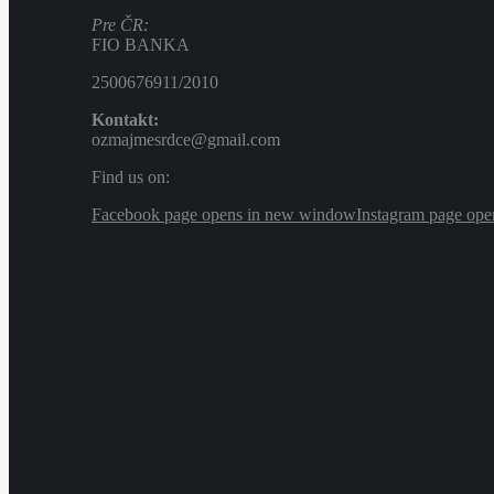
Pre ČR:
FIO BANKA
2500676911/2010
Kontakt:
ozmajmesrdce@gmail.com
Find us on:
Facebook page opens in new window
Instagram page op