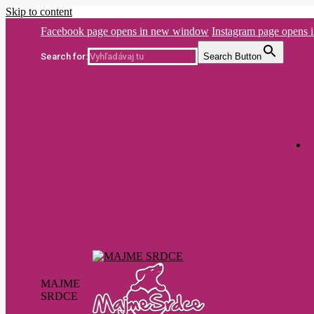
Skip to content
Facebook page opens in new window
Instagram page opens
Search for:
Search Button
MAJME
SRDCE