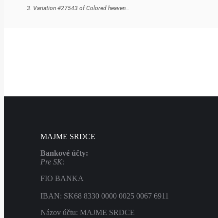
Variation #27543 of Colored heaven…
MAJME SRDCE
Bankové účty:
Pre SK:
FIO BANKA
IBAN: SK68 8330 0000 0025 0067 6911
Názov účtu: MAJME SRDCE