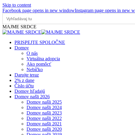
Skip to content
Facebook page opens in new window
Instagram page opens in new 
Search
for:
MAJME SRDCE
PRISPEJTE SPOLOČNE
Domov
O nás
Virtuálna adopcia
Ako pomôcť
Nebíčko
Darujte teraz
2% z dane
Číslo účtu
Domov hľadajú
Domov našli 2026
Domov našli 2025
Domov našli 2024
Domov našli 2023
Domov našli 2022
Domov našli 2021
Domov našli 2020
Domov našli 2019