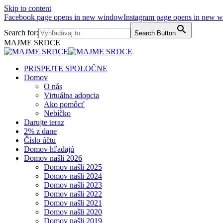
Skip to content
Facebook page opens in new window
Instagram page opens in new 
Search for:
Search Button
MAJME SRDCE
PRISPEJTE SPOLOČNE
Domov
O nás
Virtuálna adopcia
Ako pomôcť
Nebíčko
Darujte teraz
2% z dane
Číslo účtu
Domov hľadajú
Domov našli 2026
Domov našli 2025
Domov našli 2024
Domov našli 2023
Domov našli 2022
Domov našli 2021
Domov našli 2020
Domov našli 2019