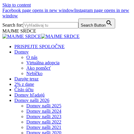
Skip to content
Facebook page opens in new window
Instagram page opens in new
window
Search for:
Search Button
MAJME SRDCE
PRISPEJTE SPOLOČNE
Domov
O nás
Virtuálna adopcia
Ako pomôcť
Nebíčko
Darujte teraz
2% z dane
Číslo účtu
Domov hľadajú
Domov našli 2026
Domov našli 2025
Domov našli 2024
Domov našli 2023
Domov našli 2022
Domov našli 2021
Domov našli 2020