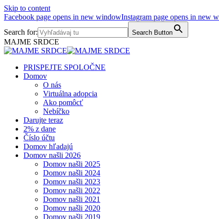
Skip to content
Facebook page opens in new window
Instagram page opens in new 
Search for:
Search Button
MAJME SRDCE
PRISPEJTE SPOLOČNE
Domov
O nás
Virtuálna adopcia
Ako pomôcť
Nebíčko
Darujte teraz
2% z dane
Číslo účtu
Domov hľadajú
Domov našli 2026
Domov našli 2025
Domov našli 2024
Domov našli 2023
Domov našli 2022
Domov našli 2021
Domov našli 2020
Domov našli 2019