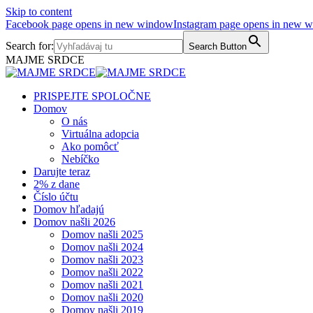
Skip to content
Facebook page opens in new window
Instagram page opens in new 
Search for:
Search Button
MAJME SRDCE
PRISPEJTE SPOLOČNE
Domov
O nás
Virtuálna adopcia
Ako pomôcť
Nebíčko
Darujte teraz
2% z dane
Číslo účtu
Domov hľadajú
Domov našli 2026
Domov našli 2025
Domov našli 2024
Domov našli 2023
Domov našli 2022
Domov našli 2021
Domov našli 2020
Domov našli 2019