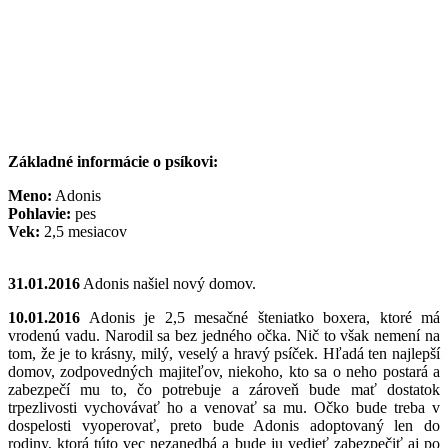
Základné informácie o psíkovi:
Meno:
Adonis
Pohlavie:
pes
Vek:
2,5 mesiacov
31.01.2016
Adonis našiel nový domov.
10.01.2016
Adonis je 2,5 mesačné šteniatko boxera, ktoré má
vrodenú vadu. Narodil sa bez jedného očka. Nič to však nemení na
tom, že je to krásny, milý, veselý a hravý psíček. Hľadá ten najlepší
domov, zodpovedných majiteľov, niekoho, kto sa o neho postará a
zabezpečí mu to, čo potrebuje a zároveň bude mať dostatok
trpezlivosti vychovávať ho a venovať sa mu. Očko bude treba v
dospelosti vyoperovať, preto bude Adonis adoptovaný len do
rodiny, ktorá túto vec nezanedbá a bude ju vedieť zabezpečiť aj po