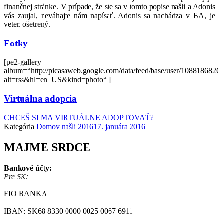
finančnej stránke. V prípade, že ste sa v tomto popise našli a Adonis
vás zaujal, neváhajte nám napísať. Adonis sa nachádza v BA, je
veter. ošetrený.
Fotky
[pe2-gallery
album=“http://picasaweb.google.com/data/feed/base/user/108818
alt=rss&hl=en_US&kind=photo“ ]
Virtuálna adopcia
CHCEŠ SI MA VIRTUÁLNE ADOPTOVAŤ?
Kategória
Domov našli 2016
17. januára 2016
MAJME SRDCE
Bankové účty:
Pre SK:
FIO BANKA
IBAN: SK68 8330 0000 0025 0067 6911