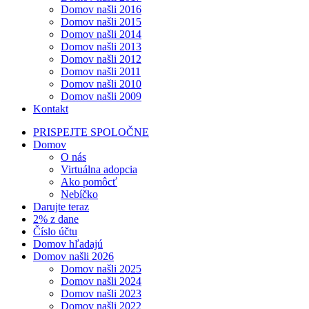
Domov našli 2016
Domov našli 2015
Domov našli 2014
Domov našli 2013
Domov našli 2012
Domov našli 2011
Domov našli 2010
Domov našli 2009
Kontakt
PRISPEJTE SPOLOČNE
Domov
O nás
Virtuálna adopcia
Ako pomôcť
Nebíčko
Darujte teraz
2% z dane
Číslo účtu
Domov hľadajú
Domov našli 2026
Domov našli 2025
Domov našli 2024
Domov našli 2023
Domov našli 2022