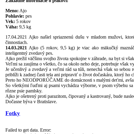
Základné informácie o psíkovi:
Meno:
Ajo
Pohlavie:
pes
Vek:
5 rokov
Váha:
9,5 kg
17.04.2021 Ajko našiel spriaznenú dušu v mladom mužovi, ktoré
činnostiach.
14.03.2021
Ajko (5 rokov, 9,5 kg) je viac ako mäkučký mazná
inteligentný zvedavý pes.
Ajko prežil väčšinu svojho života spokojne v záhrade, na byt si vša
Veľmi sa zaujíma o všetko, čo sa okolo neho deje, potrebuje však vy
Je učenlivý a zvedavý a veľmi rád sa túli, nenechá však so sebou r
priblíži k zadnej časti tela ani pripraviť o život dočaskára, ktorý h
Preto ho NEODPORÚČAME do domácnosti s malými deťmi, avšak šk
So všetkými ľuďmi aj psami vychádza výborne, v psom výbehu sa 
rôzne psie pamlsky.
Ajko je ošetrený proti parazitom, čipovaný a kastrovaný, bude nasl
Dočasne býva v Bratislave.
Fotky
Failed to get data. Error: