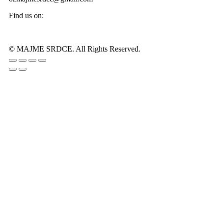
Find us on:
Facebook
Instagram
page
page
© MAJME SRDCE. All Rights Reserved.
opens
opens
Go
in
in
to
new
new
Top
window
window