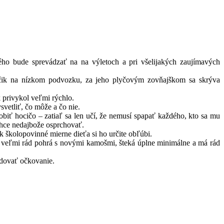
ho bude sprevádzať na na výletoch a pri všelijakých zaujímavých
čik na nízkom podvozku, za jeho plyčovým zovňajškom sa skrýva
k privykol veľmi rýchlo.
svetliť, čo môže a čo nie.
obiť hocičo – zatiaľ sa len učí, že nemusí spapať každého, kto sa mu
o chce nedajbože osprchovať.
olopovinné mierne dieťa si ho určite obľúbi.
veľmi rád pohrá s novými kamošmi, šteká úplne minimálne a má rád
edovať očkovanie.