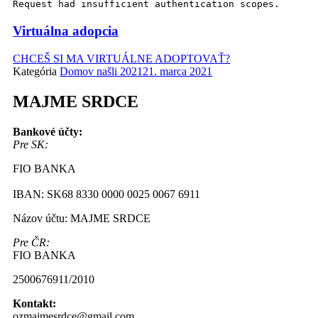
Request had insufficient authentication scopes.
Virtuálna adopcia
CHCEŠ SI MA VIRTUÁLNE ADOPTOVAŤ?
Kategória
Domov našli 2021
21. marca 2021
MAJME SRDCE
Bankové účty:
Pre SK:
FIO BANKA
IBAN: SK68 8330 0000 0025 0067 6911
Názov účtu: MAJME SRDCE
Pre ČR:
FIO BANKA
2500676911/2010
Kontakt:
ozmajmesrdce@gmail.com