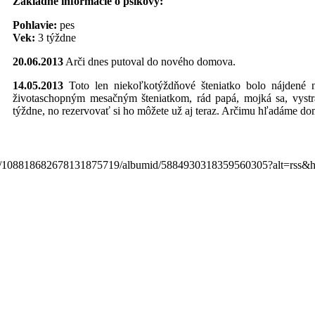
Základné informácie o psíkovy:
Pohlavie:
pes
Vek:
3 týždne
20.06.2013
Arči dnes putoval do nového domova.
14.05.2013
Toto len niekoľkotýždňové šteniatko bolo nájdené n
životaschopným mesačným šteniatkom, rád papá, mojká sa, vyst
týždne, no rezervovať si ho môžete už aj teraz. Arčimu hľadáme dom
/user/108818682678131875719/albumid/5884930318359560305?alt=rss