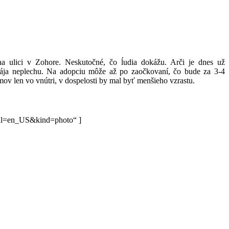
a ulici v Zohore. Neskutočné, čo ĺudia dokážu. Arči je dnes už
rája neplechu. Na adopciu môže až po zaočkovaní, čo bude za 3-4
ov len vo vnútri, v dospelosti by mal byť menšieho vzrastu.
&hl=en_US&kind=photo“ ]