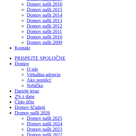
Domov našli 2016
Domov našli 2015
Domov našli 2014
Domov našli 2013
Domov našli 2012
Domov našli 2011
Domov našli 2010
Domov našli 2009
Kontakt
PRISPEJTE SPOLOČNE
Domov
O nás
Virtuálna adopcia
Ako pomôcť
Nebíčko
Darujte teraz
2% z dane
Číslo účtu
Domov hľadajú
Domov našli 2026
Domov našli 2025
Domov našli 2024
Domov našli 2023
Domov našli 2022