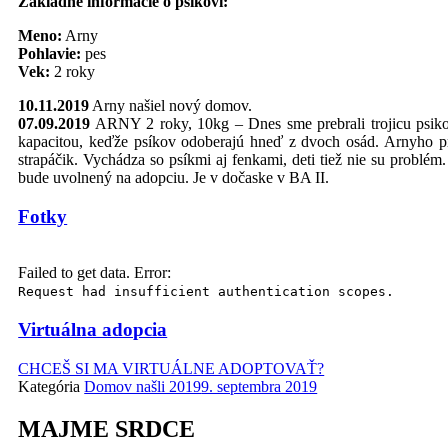
Základné informácie o psíkovi:
Meno:
Arny
Pohlavie:
pes
Vek:
2 roky
10.11.2019
Arny našiel nový domov.
07.09.2019
ARNY 2 roky, 10kg – Dnes sme prebrali trojicu psiko
kapacitou, keďže psíkov odoberajú hneď z dvoch osád. Arnyho pr
strapáčik. Vychádza so psíkmi aj fenkami, deti tiež nie su problém
bude uvolnený na adopciu. Je v dočaske v BA II.
Fotky
Failed to get data. Error:
Request had insufficient authentication scopes.
Virtuálna adopcia
CHCEŠ SI MA VIRTUÁLNE ADOPTOVAŤ?
Kategória
Domov našli 2019
9. septembra 2019
MAJME SRDCE