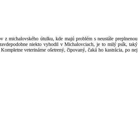
v z michalovského útulku, kde majú problém s neustále preplnenou
avdepodobne niekto vyhodil v Michalovciach, je to milý psík, taký
. Kompletne veterinárne ošetrený, čipovaný, čaká ho kastrácia, po nej