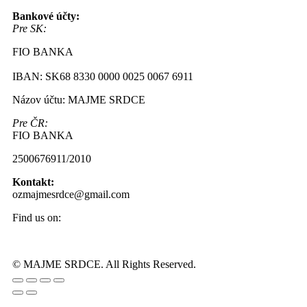
Bankové účty:
Pre SK:
FIO BANKA
IBAN: SK68 8330 0000 0025 0067 6911
Názov účtu: MAJME SRDCE
Pre ČR:
FIO BANKA
2500676911/2010
Kontakt:
ozmajmesrdce@gmail.com
Find us on:
Facebook
Instagram
page
page
© MAJME SRDCE. All Rights Reserved.
opens
opens
Go
in
in
to
new
new
Top
window
window