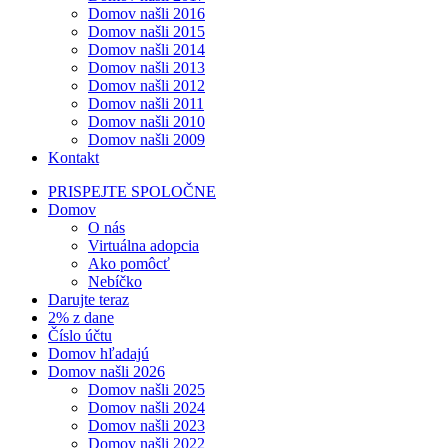
Domov našli 2016
Domov našli 2015
Domov našli 2014
Domov našli 2013
Domov našli 2012
Domov našli 2011
Domov našli 2010
Domov našli 2009
Kontakt
PRISPEJTE SPOLOČNE
Domov
O nás
Virtuálna adopcia
Ako pomôcť
Nebíčko
Darujte teraz
2% z dane
Číslo účtu
Domov hľadajú
Domov našli 2026
Domov našli 2025
Domov našli 2024
Domov našli 2023
Domov našli 2022