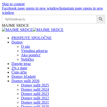
Skip to content
Facebook page opens in new window
Instagram page opens in new
window
Search Button
Search
for:
MAJME SRDCE
PRISPEJTE SPOLOČNE
Domov
O nás
Virtuálna adopcia
Ako pomôcť
Nebíčko
Darujte teraz
2% z dane
Číslo účtu
Domov hľadajú
Domov našli 2026
Domov našli 2025
Domov našli 2024
Domov našli 2023
Domov našli 2022
Domov našli 2021
Domov našli 2020