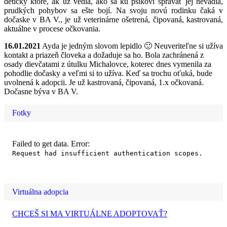
detičky ktoré, ak už vedia, ako sa ku psíkovi správať jej nevadia,
prudkých pohybov sa ešte bojí. Na svoju novú rodinku čaká v
dočaske v BA V., je už veterinárne ošetrená, čipovaná, kastrovaná,
aktuálne v procese očkovania.
16.01.2021
Ayda je jedným slovom lepidlo 🙂 Neuveriteľne si užíva
kontakt a priazeň človeka a dožaduje sa ho. Bola zachránená z
osady dievčatami z útulku Michalovce, koterec dnes vymenila za
pohodlie dočasky a veľmi si to užíva. Keď sa trochu oťuká, bude
uvolnená k adopcii. Je už kastrovaná, čipovaná, 1.x očkovaná.
Dočasne býva v BA V.
Fotky
Failed to get data. Error:
Request had insufficient authentication scopes.
Virtuálna adopcia
CHCEŠ SI MA VIRTUÁLNE ADOPTOVAŤ?