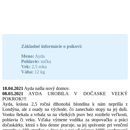
Základné informácie o psíkovi:
Meno:
Ayda
Pohlavie:
sučka
Vek:
2,5 roka
Váha:
12 kg
18.04.2021
Ayda našla nový domov.
08.03.2021
AYDA UROBILA V DOČASKE VEĽKÝ
POKROK!!!
Ayda, krásna 2,5 ročná dlhonohá blondína k nám neprišla z
Londýna, ale z osady na východe, čo zanechalo stopy na jej duši.
Vonku štekala a vrhala sa na všetkých psov bez rozdielu veľkosti,
pohlavia či veku. Vďaka výmene vodítka za stopovačku a práci
dočaskárky, ktorá s ňou denne pracuje, sa jej správanie pri venčení