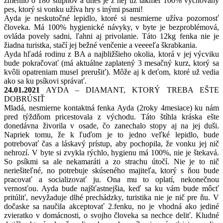
zmenilo o 180 stupňov a dnes je z nej už takmer 100% vychovaný
pes, ktorý si vonku užíva hry s inými psami!
Ayda je neskutočné lepidlo, ktoré si nesmierne užíva pozornosť
človeka. Má 100% hygienické návyky, v byte je bezproblémová,
ovláda povely sadni, ľahni aj privolanie. Táto 12kg fenka nie je
žiadna turistka, stačí jej bežné venčenie a veeeeľa škrabkania.
Ayda hľadá rodinu z BA a najbližšieho okolia, ktorá v jej výcviku
bude pokračovať (má aktuálne zaplatený 3 mesačný kurz, ktorý sa
kvôli opatreniam musel prerušiť). Môže aj k deťom, ktoré už vedia
ako sa ku psíkovi správať.
24.01.2021
AYDA – DIAMANT, KTORÝ TREBA EŠTE
DOBRÚSIŤ
Mladá, nesmierne kontaktná fenka Ayda (2roky 4mesiace) ku nám
pred týždňom pricestovala z východu. Táto štíhla kráska ešte
donedávna živorila v osade, čo zanechalo stopy aj na jej duši.
Napriek tomu, že k ľuďom je to jedno veľké lepidlo, bude
potrebovať čas a láskavý prístup, aby pochopila, že vonku jej nič
nehrozí. V byte si zvykla rýchlo, hygienu má 100%, nie je štekavá.
So psíkmi sa ale nekamaráti a zo strachu útočí. Nie je to nič
neriešiteľné, no potrebuje skúseného majiteľa, ktorý s ňou bude
pracovať a socializovať ju. Ona mu to oplatí, nekonečnou
vernosťou. Ayda bude najšťastnejšia, keď sa ku vám bude môcť
pritúliť, nevyžaduje dlhé prechádzky, turistika nie je nič pre ňu. V
dočaske sa naučila akceptovať 2.fenku, no je vhodná ako jediné
zvieratko v domácnosti, o svojho človeka sa nechce deliť. Kludné