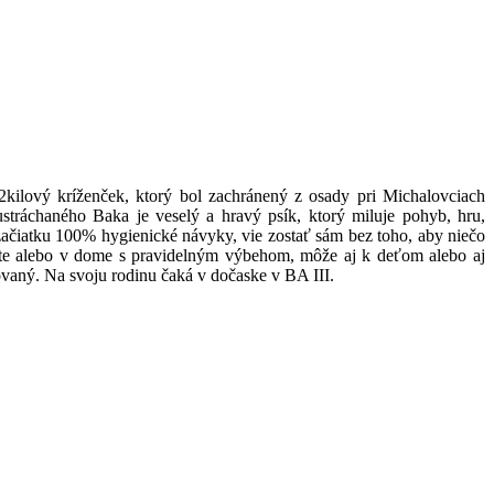
ilový kríženček, ktorý bol zachránený z osady pri Michalovciach
tráchaného Baka je veselý a hravý psík, ktorý miluje pohyb, hru,
začiatku 100% hygienické návyky, vie zostať sám bez toho, aby niečo
yte alebo v dome s pravidelným výbehom, môže aj k deťom alebo aj
ovaný. Na svoju rodinu čaká v dočaske v BA III.