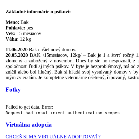
Základné informácie o psíkovi:
Meno:
Bak
Pohlavie:
pes
Vek:
15 mesiacov
Váha:
12 kg
11.06.2020
Bak našiel nový domov.
20.05.2020
BAK /15mesiacov, 12kg/ – Bak je 1 a štvrť ročný 12k
zlomený a zúbožený v novembri. Dnes by ste ho nespoznali, z us
spoločnosť ľudí aj iných psíkov. V byte je bezproblémový, má od 
zničil alebo bol hlučný. Bak si hľadá svoj vysnívaný domov v b
iným zvieratám. Je kompletne veterinárne ošetrený, čipovaný, kastr
Fotky
Failed to get data. Error:
Request had insufficient authentication scopes.
Virtuálna adopcia
CHCEŠ SI MA VIRTUÁLNE ADOPTOVAŤ?