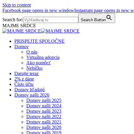
Skip to content
Facebook page opens in new window
Instagram page opens in new 
Search for:
Search Button
MAJME SRDCE
PRISPEJTE SPOLOČNE
Domov
O nás
Virtuálna adopcia
Ako pomôcť
Nebíčko
Darujte teraz
2% z dane
Číslo účtu
Domov hľadajú
Domov našli 2026
Domov našli 2025
Domov našli 2024
Domov našli 2023
Domov našli 2022
Domov našli 2021
Domov našli 2020
Domov našli 2019