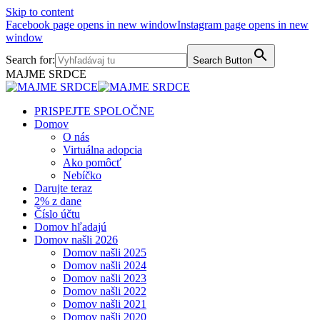
Skip to content
Facebook page opens in new window
Instagram page opens in new
window
Search for:
Search Button
MAJME SRDCE
PRISPEJTE SPOLOČNE
Domov
O nás
Virtuálna adopcia
Ako pomôcť
Nebíčko
Darujte teraz
2% z dane
Číslo účtu
Domov hľadajú
Domov našli 2026
Domov našli 2025
Domov našli 2024
Domov našli 2023
Domov našli 2022
Domov našli 2021
Domov našli 2020