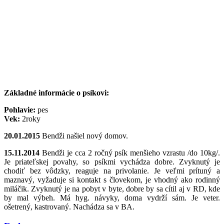
Základné informácie o psíkovi:
Pohlavie:
pes
Vek:
2roky
20.01.2015
Bendži našiel nový domov.
15.11.2014
Bendži je cca 2 ročný psík menšieho vzrastu /do 10kg/.
Je priateľskej povahy, so psíkmi vychádza dobre. Zvyknutý je
chodiť bez vôdzky, reaguje na privolanie. Je veľmi prítuný a
maznavý, vyžaduje si kontakt s človekom, je vhodný ako rodinný
miláčik. Zvyknutý je na pobyt v byte, dobre by sa cítil aj v RD, kde
by mal výbeh. Má hyg. návyky, doma vydrží sám. Je veter.
ošetrený, kastrovaný. Nachádza sa v BA.