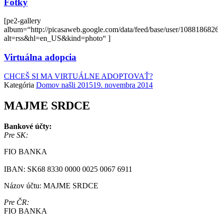
Fotky
[pe2-gallery
album=“http://picasaweb.google.com/data/feed/base/user/108818
alt=rss&hl=en_US&kind=photo“ ]
Virtuálna adopcia
CHCEŠ SI MA VIRTUÁLNE ADOPTOVAŤ?
Kategória
Domov našli 2015
19. novembra 2014
MAJME SRDCE
Bankové účty:
Pre SK:
FIO BANKA
IBAN: SK68 8330 0000 0025 0067 6911
Názov účtu: MAJME SRDCE
Pre ČR:
FIO BANKA