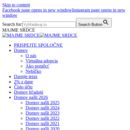
Skip to content
Facebook page opens in new window
Instagram page opens in new
window
Search for:
Search Button
MAJME SRDCE
PRISPEJTE SPOLOČNE
Domov
O nás
Virtuálna adopcia
Ako pomôcť
Nebíčko
Darujte teraz
2% z dane
Číslo účtu
Domov hľadajú
Domov našli 2026
Domov našli 2025
Domov našli 2024
Domov našli 2023
Domov našli 2022
Domov našli 2021
Domov našli 2020