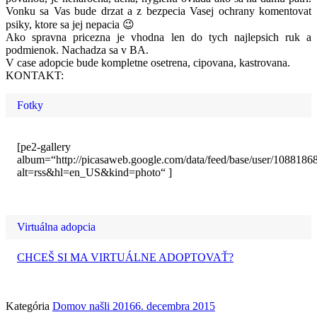
Vonku sa Vas bude drzat a z bezpecia Vasej ochrany komentovat
psiky, ktore sa jej nepacia 😉
Ako spravna pricezna je vhodna len do tych najlepsich ruk a
podmienok. Nachadza sa v BA.
V case adopcie bude kompletne osetrena, cipovana, kastrovana.
KONTAKT:
Fotky
[pe2-gallery
album=“http://picasaweb.google.com/data/feed/base/user/1088
alt=rss&hl=en_US&kind=photo“ ]
Virtuálna adopcia
CHCEŠ SI MA VIRTUÁLNE ADOPTOVAŤ?
Kategória
Domov našli 2016
6. decembra 2015