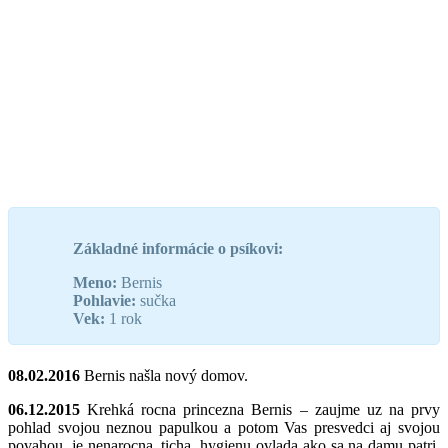
Základné informácie o psíkovi:
Meno:
Bernis
Pohlavie:
sučka
Vek:
1 rok
08.02.2016
Bernis našla nový domov.
06.12.2015
Krehká rocna princezna Bernis – zaujme uz na prvy
pohlad svojou neznou papulkou a potom Vas presvedci aj svojou
povahou, je nenarocna, ticha, hygienu ovlada ako sa na damu patri.