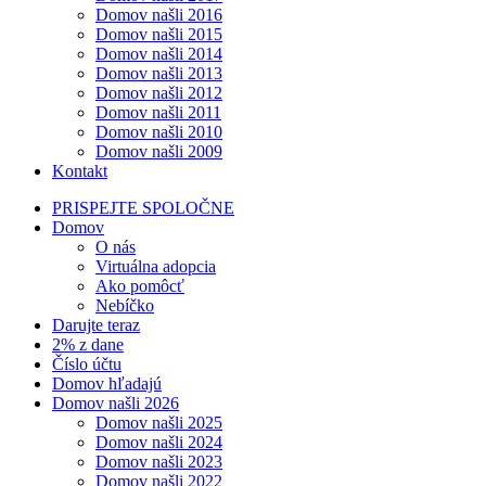
Domov našli 2016
Domov našli 2015
Domov našli 2014
Domov našli 2013
Domov našli 2012
Domov našli 2011
Domov našli 2010
Domov našli 2009
Kontakt
PRISPEJTE SPOLOČNE
Domov
O nás
Virtuálna adopcia
Ako pomôcť
Nebíčko
Darujte teraz
2% z dane
Číslo účtu
Domov hľadajú
Domov našli 2026
Domov našli 2025
Domov našli 2024
Domov našli 2023
Domov našli 2022