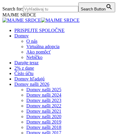
Skip
Facebook
Instagram
Search for:
Search Button
to
page
page
MAJME SRDCE
content
opens
opens
in
in
new
new
PRISPEJTE SPOLOČNE
window
window
Domov
O nás
Virtuálna adopcia
Ako pomôcť
Nebíčko
Darujte teraz
2% z dane
Číslo účtu
Domov hľadajú
Domov našli 2026
Domov našli 2025
Domov našli 2024
Domov našli 2023
Domov našli 2022
Domov našli 2021
Domov našli 2020
Domov našli 2019
Domov našli 2018
Domov našli 2017