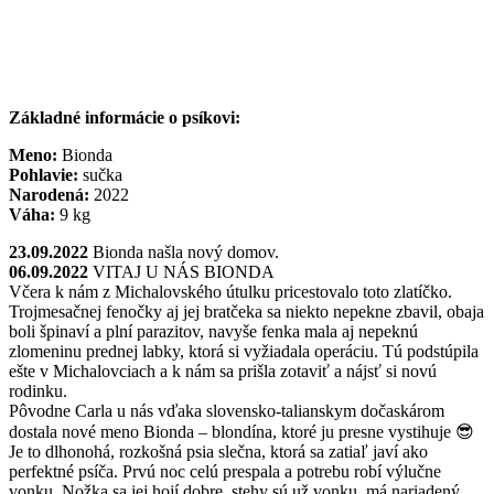
Základné informácie o psíkovi:
Meno:
Bionda
Pohlavie:
sučka
Narodená:
2022
Váha:
9 kg
23.09.2022
Bionda našla nový domov.
06.09.2022
VITAJ U NÁS BIONDA
Včera k nám z Michalovského útulku pricestovalo toto zlatíčko.
Trojmesačnej fenočky aj jej bratčeka sa niekto nepekne zbavil, obaja
boli špinaví a plní parazitov, navyše fenka mala aj nepeknú
zlomeninu prednej labky, ktorá si vyžiadala operáciu. Tú podstúpila
ešte v Michalovciach a k nám sa prišla zotaviť a nájsť si novú
rodinku.
Pôvodne Carla u nás vďaka slovensko-talianskym dočaskárom
dostala nové meno Bionda – blondína, ktoré ju presne vystihuje 😎
Je to dlhonohá, rozkošná psia slečna, ktorá sa zatiaľ javí ako
perfektné psíča. Prvú noc celú prespala a potrebu robí výlučne
vonku. Nožka sa jej hojí dobre, stehy sú už vonku, má nariadený