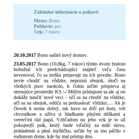
Základné informácie o psíkovi:
Meno:
Bono
Pohlavie:
pes
Vek:
7 rokov
20.10.2017
Bono našiel nový domov.
23.05.2017
Bono (10,8kg, 7 rokov) týmto dvom bratom
bohužial ich predchádzajúci majiteľ veľa času
nevenoval, čo sa troška prejavuje na ich povahe. Bono
nevie chodiť na vôdzke, nepozná obojok, útočí na
všetkých psov naokolo, k čomu určite prispieva aj
stresujúce prostredie KS :-/ Milým prístupom sa ale aj on
dokáže naučiť nové veci – učí sa na chodiť na vôdzke,
učí sa na obojok, odúča sa prekusávať vôdzku…. Ak je
človek k nemu dobrý, tak havo sa drží pri ňom, vrtí
chvostíkom a užíva si hladkanie plnými dúškami a
veeeeľmi rád papá. Vzhľadom na jeho vek je to už
pokojnejší psík, ktorý bude vďačný za milé slovo,
pohladenie a plnú myštičku, určite by sa mu páčilo v
rodinnom dome, kde by mal prístup dnu.