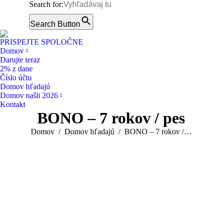
Search for:
Facebook
page
Search Button
Instagram
opens
page
PRISPEJTE SPOLOČNE
in
opens
Domov
new
Darujte teraz
in
window
2% z dane
new
Číslo účtu
window
Domov hľadajú
Domov našli 2026
Kontakt
BONO – 7 rokov / pes
You are here:
Domov
Domov hľadajú
BONO – 7 rokov /…