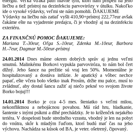
energiu. Veľká vďaka patrí hlavne tým, ktorí nám prispeli na jeho
liečbu a tiež prístroj na dezinfekciu parvovirózy v útulku. Nakoľko
ide o vysoké výdavky, veľmi ste nám pomohli. ĎAKUJEME
Výdavky na liečbu nás zatiaľ vyšli 410,90+prístroj 222,77eur avšak
čakáme ešte na vyjadrenie predajcu, či je vhodný aj na dezinfekciu
exteriéru.
ZA FINANČNÚ POMOC ĎAKUJEME:
Mariana T.-30eur, Oľga S.-10eur, Zdenka M.-10eur, Barbora
H.-7eur, Dagmar M.-50eur-prístroj
24.01.2014
Dnes máme okrem dobrých správ aj jednu veľmi
smutnú. Malinkému Borkovi vypukla parvoviróza, to nám bol čert
dlžný. Jeho šance na prežitie sú vraj len 50%. Momentálne je
hospitalizovaný a dostáva infúzie. Je apatický a vôbec nechce
papať, ešte včera bolo všetko inak Prosím, držte mu palce, musí to
zvládnuť, aby dostal šancu zažiť aj niečo pekné vo svojom živote
Borko bojuj!!!
14.01.2014
Borko je cca 4-5 mes. šteniatko s veľmi milou,
nekonfliktnou a nebojácnou povahou. Má rád hru, hladkanie,
šantenie s inými psíkmi a dlhé prechádzky. Je to kríženček nejakého
teriéra. V dospelosti bude stredného vzrastu, vhodný je len na pobyt
do vnútra, skôr k mladým ľuďom, ktorí budú mať čas na jeho
výchovu. Nachádza sa kúsok od BA, je veter. ošetrený, čipovaný.