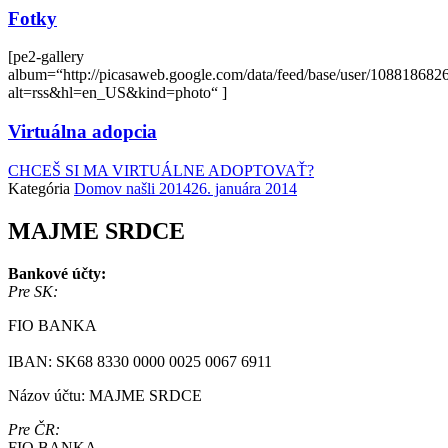
Fotky
[pe2-gallery
album=“http://picasaweb.google.com/data/feed/base/user/108818
alt=rss&hl=en_US&kind=photo“ ]
Virtuálna adopcia
CHCEŠ SI MA VIRTUÁLNE ADOPTOVAŤ?
Kategória
Domov našli 2014
26. januára 2014
MAJME SRDCE
Bankové účty:
Pre SK:
FIO BANKA
IBAN: SK68 8330 0000 0025 0067 6911
Názov účtu: MAJME SRDCE
Pre ČR:
FIO BANKA