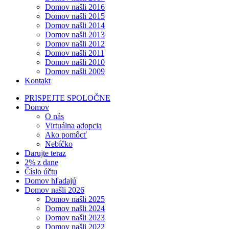
Domov našli 2016
Domov našli 2015
Domov našli 2014
Domov našli 2013
Domov našli 2012
Domov našli 2011
Domov našli 2010
Domov našli 2009
Kontakt
PRISPEJTE SPOLOČNE
Domov
O nás
Virtuálna adopcia
Ako pomôcť
Nebíčko
Darujte teraz
2% z dane
Číslo účtu
Domov hľadajú
Domov našli 2026
Domov našli 2025
Domov našli 2024
Domov našli 2023
Domov našli 2022