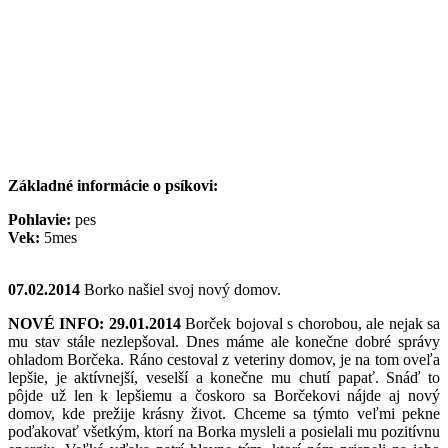
Základné informácie o psíkovi:
Pohlavie:
pes
Vek:
5mes
07.02.2014
Borko našiel svoj nový domov.
NOVÉ INFO: 29.01.2014
Borček bojoval s chorobou, ale nejak sa
mu stav stále nezlepšoval. Dnes máme ale konečne dobré správy
ohladom Borčeka. Ráno cestoval z veteriny domov, je na tom oveľa
lepšie, je aktívnejší, veselší a konečne mu chutí papať. Snáď to
pôjde už len k lepšiemu a čoskoro sa Borčekovi nájde aj nový
domov, kde prežije krásny život. Chceme sa týmto veľmi pekne
poďakovať všetkým, ktorí na Borka mysleli a posielali mu pozitívnu