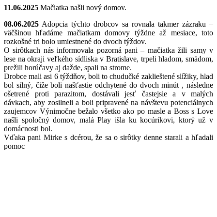
11.06.2025
Mačiatka našli nový domov.
08.06.2025
Adopcia týchto drobcov sa rovnala takmer zázraku –
väčšinou hľadáme mačiatkam domovy týždne až mesiace, toto
rozkošné tri bolo umiestnené do dvoch týždov.
O sirôtkach nás informovala pozorná pani – mačiatka žili samy v
lese na okraji veľkého sídliska v Bratislave, trpeli hladom, smädom,
prežili horúčavy aj dažde, spali na strome.
Drobce mali asi 6 týždňov, boli to chudučké zaklieštené slížiky, hlad
bol silný, čiže boli našťastie odchytené do dvoch minút , následne
ošetrené proti parazitom, dostávali jesť častejsie a v malých
dávkach, aby zosilneli a boli pripravené na návštevu potenciálnych
zaujemcov Výnimočne bežalo všetko ako po masle a Boss s Love
našli spoločný domov, malá Play išla ku kocúrikovi, ktorý už v
domácnosti bol.
Vďaka pani Mirke s dcérou, že sa o sirôtky denne starali a hľadali
pomoc