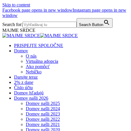
Skip to content
Facebook page opens in new window
Instagram page opens in new
window
Search for:
Search Button
MAJME SRDCE
PRISPEJTE SPOLOČNE
Domov
O nás
Virtuálna adopcia
Ako pomôcť
Nebíčko
Darujte teraz
2% z dane
Číslo účtu
Domov hľadajú
Domov našli 2026
Domov našli 2025
Domov našli 2024
Domov našli 2023
Domov našli 2022
Domov našli 2021
Domov našli 2020