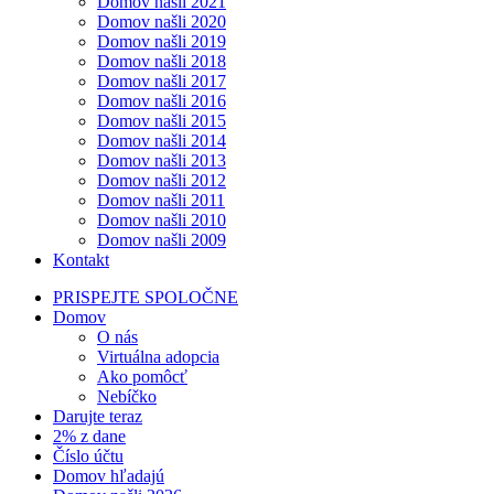
Domov našli 2021
Domov našli 2020
Domov našli 2019
Domov našli 2018
Domov našli 2017
Domov našli 2016
Domov našli 2015
Domov našli 2014
Domov našli 2013
Domov našli 2012
Domov našli 2011
Domov našli 2010
Domov našli 2009
Kontakt
PRISPEJTE SPOLOČNE
Domov
O nás
Virtuálna adopcia
Ako pomôcť
Nebíčko
Darujte teraz
2% z dane
Číslo účtu
Domov hľadajú