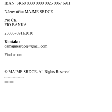
IBAN: SK68 8330 0000 0025 0067 6911
Názov účtu: MAJME SRDCE
Pre ČR:
FIO BANKA
2500676911/2010
Kontakt:
ozmajmesrdce@gmail.com
Find us on:
Facebook
Instagram
page
page
© MAJME SRDCE. All Rights Reserved.
opens
opens
Go
in
in
to
new
new
Top
window
window