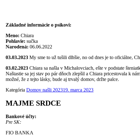
Základné informácie o psíkovi:
Meno:
Chiara
Pohlavie:
sučka
Narodená:
06.06.2022
03.03.2023
My sme to už tušili dlhšie, no od dnes je to oficiálne, 
03.02.2023
Chiara sa našla v Michalovciach, ešte v podstate štenia
Naštastie sa jej stav po pár dňoch zlepšil a Chiara pricestovala k n
možné, že z tejto lásky, bude aj trvalý domov, držte palce.
Kategória
Domov našli 2023
19. marca 2023
MAJME SRDCE
Bankové účty:
Pre SK:
FIO BANKA