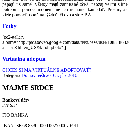
papajú už samé. Všetky majú zahnisané očká, naozaj veľmi súrne
potrebujú pomoc, momentálne ich nemáme kam dať. Prosím, ak
viete pomôcť aspoň na týždeň, či dva a ste z BA
Fotky
[pe2-gallery
album=“http://picasaweb.google.com/data/feed/base/user/108818
alt=rss&hl=en_US&kind=photo“ ]
Virtuálna adopcia
CHCEŠ SI MA VIRTUÁLNE ADOPTOVAŤ?
Kategória
Domov našli 2016
3. júla 2016
MAJME SRDCE
Bankové účty:
Pre SK:
FIO BANKA
IBAN: SK68 8330 0000 0025 0067 6911