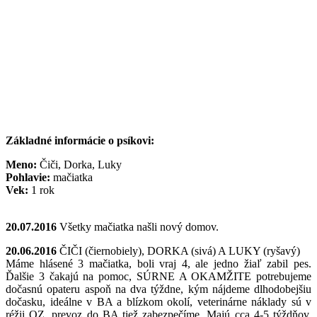
Základné informácie o psíkovi:
Meno:
Čiči, Dorka, Luky
Pohlavie:
mačiatka
Vek:
1 rok
20.07.2016
Všetky mačiatka našli nový domov.
20.06.2016
ČIČI (čiernobiely), DORKA (sivá) A LUKY (ryšavý)
Máme hlásené 3 mačiatka, boli vraj 4, ale jedno žiaľ zabil pes.
Ďalšie 3 čakajú na pomoc, SÚRNE A OKAMŽITE potrebujeme
dočasnú opateru aspoň na dva týždne, kým nájdeme dlhodobejšiu
dočasku, ideálne v BA a blízkom okolí, veterinárne náklady sú v
réžii OZ, prevoz do BA tiež zabezpečíme. Majú cca 4-5 týždňov,