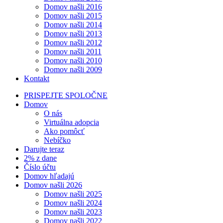
Domov našli 2016
Domov našli 2015
Domov našli 2014
Domov našli 2013
Domov našli 2012
Domov našli 2011
Domov našli 2010
Domov našli 2009
Kontakt
PRISPEJTE SPOLOČNE
Domov
O nás
Virtuálna adopcia
Ako pomôcť
Nebíčko
Darujte teraz
2% z dane
Číslo účtu
Domov hľadajú
Domov našli 2026
Domov našli 2025
Domov našli 2024
Domov našli 2023
Domov našli 2022