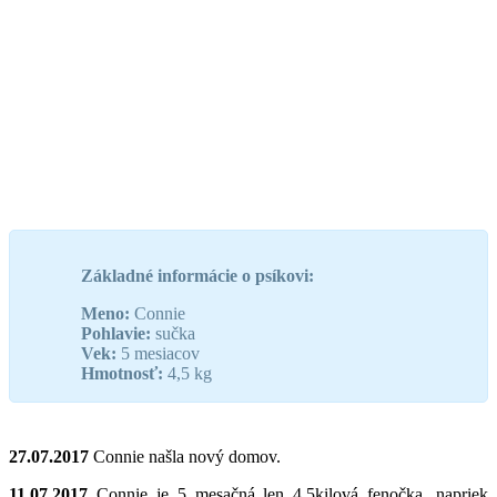
Základné informácie o psíkovi:
Meno:
Connie
Pohlavie:
sučka
Vek:
5 mesiacov
Hmotnosť:
4,5 kg
27.07.2017
Connie našla nový domov.
11.07.2017
Connie je 5 mesačná len 4,5kilová fenočka, napriek