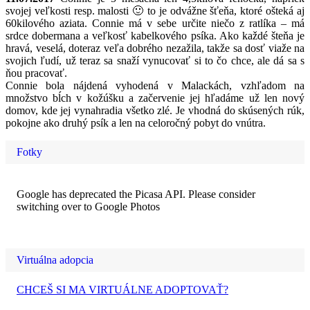
svojej veľkosti resp. malosti 🙂 to je odvážne šťeňa, ktoré ošteká aj
60kilového aziata. Connie má v sebe určite niečo z ratlíka – má
srdce dobermana a veľkosť kabelkového psíka. Ako každé šteňa je
hravá, veselá, doteraz veľa dobrého nezažila, takže sa dosť viaže na
svojich ľudí, už teraz sa snaží vynucovať si to čo chce, ale dá sa s
ňou pracovať.
Connie bola nájdená vyhodená v Malackách, vzhľadom na
množstvo bĺch v kožúšku a začervenie jej hľadáme už len nový
domov, kde jej vynahradia všetko zlé. Je vhodná do skúsených rúk,
pokojne ako druhý psík a len na celoročný pobyt do vnútra.
Fotky
Google has deprecated the Picasa API. Please consider
switching over to Google Photos
Virtuálna adopcia
CHCEŠ SI MA VIRTUÁLNE ADOPTOVAŤ?