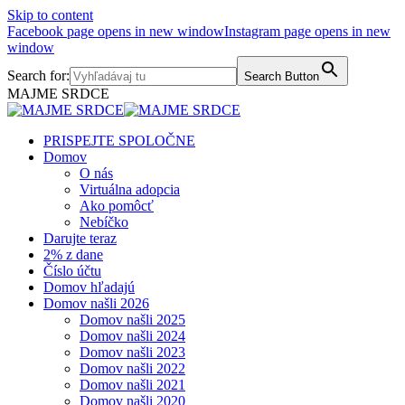
Skip to content
Facebook page opens in new window
Instagram page opens in new
window
Search for:
Search Button
MAJME SRDCE
PRISPEJTE SPOLOČNE
Domov
O nás
Virtuálna adopcia
Ako pomôcť
Nebíčko
Darujte teraz
2% z dane
Číslo účtu
Domov hľadajú
Domov našli 2026
Domov našli 2025
Domov našli 2024
Domov našli 2023
Domov našli 2022
Domov našli 2021
Domov našli 2020