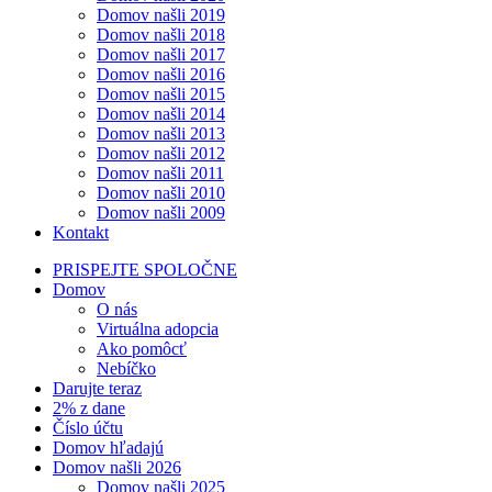
Domov našli 2019
Domov našli 2018
Domov našli 2017
Domov našli 2016
Domov našli 2015
Domov našli 2014
Domov našli 2013
Domov našli 2012
Domov našli 2011
Domov našli 2010
Domov našli 2009
Kontakt
PRISPEJTE SPOLOČNE
Domov
O nás
Virtuálna adopcia
Ako pomôcť
Nebíčko
Darujte teraz
2% z dane
Číslo účtu
Domov hľadajú
Domov našli 2026
Domov našli 2025