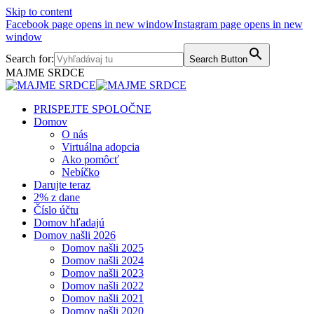
Skip to content
Facebook page opens in new window
Instagram page opens in new
window
Search for:
Search Button
MAJME SRDCE
PRISPEJTE SPOLOČNE
Domov
O nás
Virtuálna adopcia
Ako pomôcť
Nebíčko
Darujte teraz
2% z dane
Číslo účtu
Domov hľadajú
Domov našli 2026
Domov našli 2025
Domov našli 2024
Domov našli 2023
Domov našli 2022
Domov našli 2021
Domov našli 2020