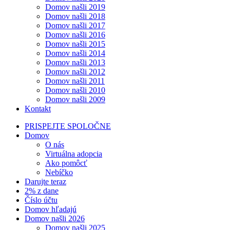
Domov našli 2019
Domov našli 2018
Domov našli 2017
Domov našli 2016
Domov našli 2015
Domov našli 2014
Domov našli 2013
Domov našli 2012
Domov našli 2011
Domov našli 2010
Domov našli 2009
Kontakt
PRISPEJTE SPOLOČNE
Domov
O nás
Virtuálna adopcia
Ako pomôcť
Nebíčko
Darujte teraz
2% z dane
Číslo účtu
Domov hľadajú
Domov našli 2026
Domov našli 2025