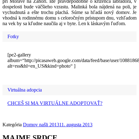
pri Morave na Záhorí. Ide pravdepodobne o kríženca labradora, v
dospelosti bude väčšieho vzrastu. Malinká bola nájdená na poli, je
vychudnutá a ešte trochu plachá. Súrne sa hľadá nový domov. Je
vhodná k rodinnému domu s celoročným prístupom dnu, vzhľadom
na vek by sa kľudne naučila aj v byte. Len k láskavým ľuďom.
Fotky
[pe2-gallery
album=“http://picasaweb.google.com/data/feed/base/user/1088
alt=rss&hl=en_US&kind=photo“ ]
Virtuálna adopcia
CHCEŠ SI MA VIRTUÁLNE ADOPTOVAŤ?
Kategória
Domov našli 2013
11. augusta 2013
MAJME SRDCE