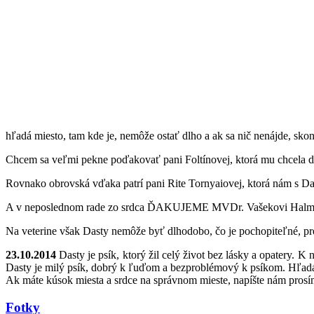
hľadá miesto, tam kde je, nemôže ostať dlho a ak sa nič nenájde, sko
Chcem sa veľmi pekne poďakovať pani Foltínovej, ktorá mu chcela da
Rovnako obrovská vďaka patrí pani Rite Tornyaiovej, ktorá nám s Da
A v neposlednom rade zo srdca ĎAKUJEME MVDr. Vašekovi Halmovi z 
Na veterine však Dasty nemôže byť dlhodobo, čo je pochopiteľné, p
23.10.2014
Dasty je psík, ktorý žil celý život bez lásky a opatery. K 
Dasty je milý psík, dobrý k ľuďom a bezproblémový k psíkom. Hľadá 
Ak máte kúsok miesta a srdce na správnom mieste, napíšte nám pr
Fotky