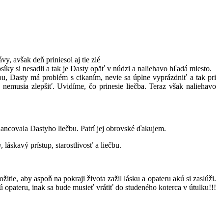
, avšak deň priniesol aj tie zlé
íky si nesadli a tak je Dasty opäť v núdzi a naliehavo hľadá miesto.
bu, Dasty má problém s cikaním, nevie sa úplne vyprázdniť a tak pri
nemusia zlepšiť. Uvidíme, čo prinesie liečba. Teraz však naliehavo
ancovala Dastyho liečbu. Patrí jej obrovské ďakujem.
kavý prístup, starostlivosť a liečbu.
žitie, aby aspoň na pokraji života zažil lásku a opateru akú si zaslúži.
pateru, inak sa bude musieť vrátiť do studeného koterca v útulku!!!