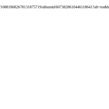
/user/108818682678131875719/albumid/6073828610446118641?alt=rss