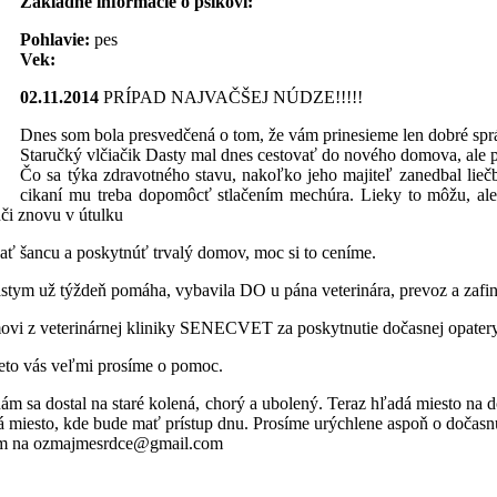
Základné informácie o psíkovi:
Pohlavie:
pes
Vek:
02.11.2014
PRÍPAD NAJVAČŠEJ NÚDZE!!!!!
Dnes som bola presvedčená o tom, že vám prinesieme len dobré správy
Staručký vlčiačik Dasty mal dnes cestovať do nového domova, ale ps
Čo sa týka zdravotného stavu, nakoľko jeho majiteľ zanedbal lieč
cikaní mu treba dopomôcť stlačením mechúra. Lieky to môžu, ale 
nči znovu v útulku
ť šancu a poskytnúť trvalý domov, moc si to ceníme.
stym už týždeň pomáha, vybavila DO u pána veterinára, prevoz a zafin
veterinárnej kliniky SENECVET za poskytnutie dočasnej opatery, lás
reto vás veľmi prosíme o pomoc.
nám sa dostal na staré kolená, chorý a ubolený. Teraz hľadá miesto na do
miesto, kde bude mať prístup dnu. Prosíme urýchlene aspoň o dočasnú o
osím na ozmajmesrdce@gmail.com