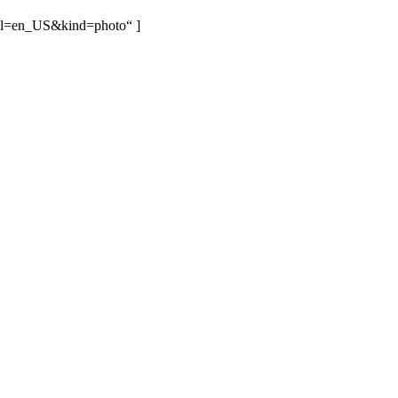
&hl=en_US&kind=photo“ ]