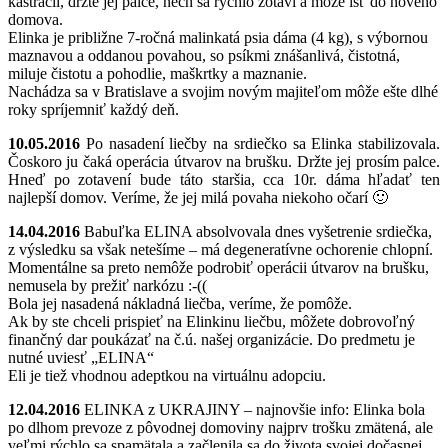
kastrácii, držte jej palce, nech sa rýchlo zotaví a môže ísť do nového
domova.
Elinka je približne 7-ročná malinkatá psia dáma (4 kg), s výbornou
maznavou a oddanou povahou, so psíkmi znášanlivá, čistotná,
miluje čistotu a pohodlie, maškrtky a maznanie.
Nachádza sa v Bratislave a svojim novým majiteľom môže ešte dlhé
roky spríjemniť každý deň.
10.05.2016
Po nasadení liečby na srdiečko sa Elinka stabilizovala.
Čoskoro ju čaká operácia útvarov na brušku. Držte jej prosím palce.
Hneď po zotavení bude táto staršia, cca 10r. dáma hľadať ten
najlepší domov. Veríme, že jej milá povaha niekoho očarí 🙂
14.04.2016
Babuľka ELINA absolvovala dnes vyšetrenie srdiečka,
z výsledku sa však netešíme – má degeneratívne ochorenie chlopní.
Momentálne sa preto nemôže podrobiť operácii útvarov na brušku,
nemusela by prežiť narkózu :-((
Bola jej nasadená nákladná liečba, veríme, že pomôže.
Ak by ste chceli prispieť na Elinkinu liečbu, môžete dobrovoľný
finančný dar poukázať na č.ú. našej organizácie. Do predmetu je
nutné uviesť „ELINA“
Eli je tiež vhodnou adeptkou na virtuálnu adopciu.
12.04.2016
ELINKA z UKRAJINY – najnovšie info: Elinka bola
po dlhom prevoze z pôvodnej domoviny najprv trošku zmätená, ale
veľmi rýchlo sa spamätala a začlenila sa do života svojej dočasnej