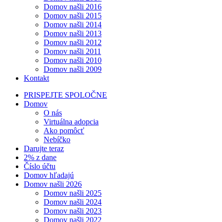
Domov našli 2016
Domov našli 2015
Domov našli 2014
Domov našli 2013
Domov našli 2012
Domov našli 2011
Domov našli 2010
Domov našli 2009
Kontakt
PRISPEJTE SPOLOČNE
Domov
O nás
Virtuálna adopcia
Ako pomôcť
Nebíčko
Darujte teraz
2% z dane
Číslo účtu
Domov hľadajú
Domov našli 2026
Domov našli 2025
Domov našli 2024
Domov našli 2023
Domov našli 2022