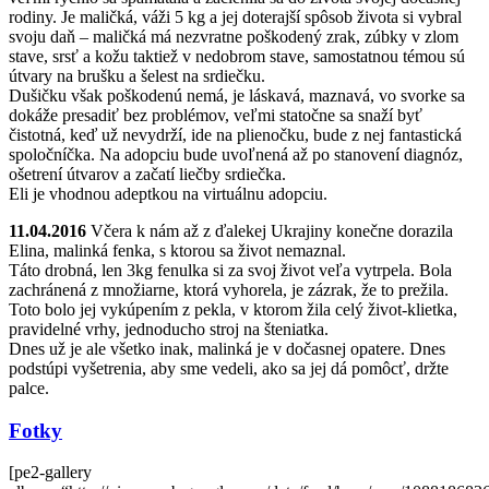
rodiny. Je maličká, váži 5 kg a jej doterajší spôsob života si vybral
svoju daň – maličká má nezvratne poškodený zrak, zúbky v zlom
stave, srsť a kožu taktiež v nedobrom stave, samostatnou témou sú
útvary na brušku a šelest na srdiečku.
Dušičku však poškodenú nemá, je láskavá, maznavá, vo svorke sa
dokáže presadiť bez problémov, veľmi statočne sa snaží byť
čistotná, keď už nevydrží, ide na plienočku, bude z nej fantastická
spoločníčka. Na adopciu bude uvoľnená až po stanovení diagnóz,
ošetrení útvarov a začatí liečby srdiečka.
Eli je vhodnou adeptkou na virtuálnu adopciu.
11.04.2016
Včera k nám až z ďalekej Ukrajiny konečne dorazila
Elina, malinká fenka, s ktorou sa život nemaznal.
Táto drobná, len 3kg fenulka si za svoj život veľa vytrpela. Bola
zachránená z množiarne, ktorá vyhorela, je zázrak, že to prežila.
Toto bolo jej vykúpením z pekla, v ktorom žila celý život-klietka,
pravidelné vrhy, jednoducho stroj na šteniatka.
Dnes už je ale všetko inak, malinká je v dočasnej opatere. Dnes
podstúpi vyšetrenia, aby sme vedeli, ako sa jej dá pomôcť, držte
palce.
Fotky
[pe2-gallery