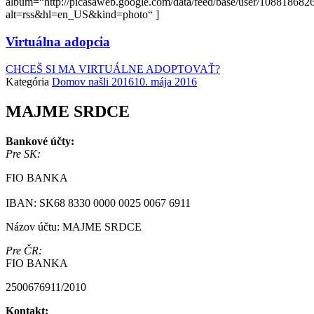
album=“http://picasaweb.google.com/data/feed/base/user/108818
alt=rss&hl=en_US&kind=photo“ ]
Virtuálna adopcia
CHCEŠ SI MA VIRTUÁLNE ADOPTOVAŤ?
Kategória
Domov našli 2016
10. mája 2016
MAJME SRDCE
Bankové účty:
Pre SK:
FIO BANKA
IBAN: SK68 8330 0000 0025 0067 6911
Názov účtu: MAJME SRDCE
Pre ČR:
FIO BANKA
2500676911/2010
Kontakt: