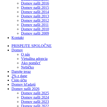
Domov našli 2016
Domov našli 2015
Domov našli 2014
Domov našli 2013
Domov našli 2012
Domov našli 2011
Domov našli 2010
Domov našli 2009
Kontakt
PRISPEJTE SPOLOČNE
Domov
O nás
Virtuálna adopcia
Ako pomôcť
Nebíčko
Darujte teraz
2% z dane
Číslo účtu
Domov hľadajú
Domov našli 2026
Domov našli 2025
Domov našli 2024
Domov našli 2023
Domov našli 2022