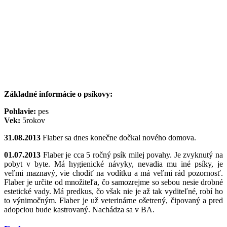
Základné informácie o psíkovy:
Pohlavie:
pes
Vek:
5rokov
31.08.2013
Flaber sa dnes konečne dočkal nového domova.
01.07.2013
Flaber je cca 5 ročný psík milej povahy. Je zvyknutý na
pobyt v byte. Má hygienické návyky, nevadia mu iné psíky, je
veľmi maznavý, vie chodiť na vodítku a má veľmi rád pozornosť.
Flaber je určite od množiteľa, čo samozrejme so sebou nesie drobné
estetické vady. Má predkus, čo však nie je až tak vyditeľné, robí ho
to výnimočným. Flaber je už veterinárne ošetrený, čipovaný a pred
adopciou bude kastrovaný. Nachádza sa v BA.