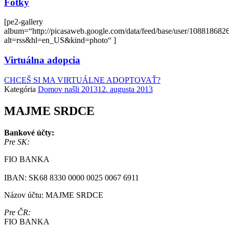
Fotky
[pe2-gallery
album=“http://picasaweb.google.com/data/feed/base/user/108818
alt=rss&hl=en_US&kind=photo“ ]
Virtuálna adopcia
CHCEŠ SI MA VIRTUÁLNE ADOPTOVAŤ?
Kategória
Domov našli 2013
12. augusta 2013
MAJME SRDCE
Bankové účty:
Pre SK:
FIO BANKA
IBAN: SK68 8330 0000 0025 0067 6911
Názov účtu: MAJME SRDCE
Pre ČR:
FIO BANKA