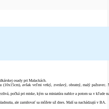
dkárskej osady pri Malackách.
u (10x15cm), avšak veľmi vrtký, zvedavý, obratný, malý pažravec.
pezlivá, počká pri miske, kým sa miniatúra nahlce a potom sa v kľude n
ladnutia, ale zamilovať sa môžete už dnes. Malí sa nachádzajú v BA.