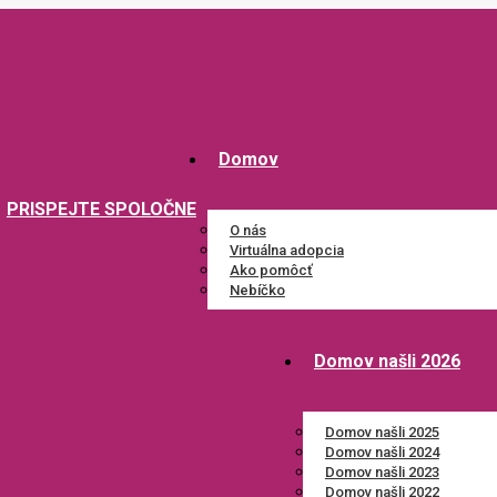
Domov
PRISPEJTE SPOLOČNE
O nás
Virtuálna adopcia
Ako pomôcť
Nebíčko
Domov našli 2026
Domov našli 2025
Domov našli 2024
Domov našli 2023
Domov našli 2022