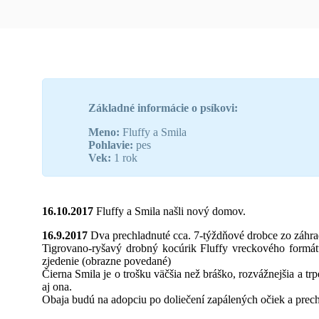
Základné informácie o psíkovi:
Meno:
Fluffy a Smila
Pohlavie:
pes
Vek:
1 rok
16.10.2017
Fluffy a Smila našli nový domov.
16.9.2017
Dva prechladnuté cca. 7-týždňové drobce zo záhra
Tigrovano-ryšavý drobný kocúrik Fluffy vreckového formát
zjedenie (obrazne povedané)
Čierna Smila je o trošku väčšia než bráško, rozvážnejšia a tr
aj ona.
Obaja budú na adopciu po doliečení zapálených očiek a prech