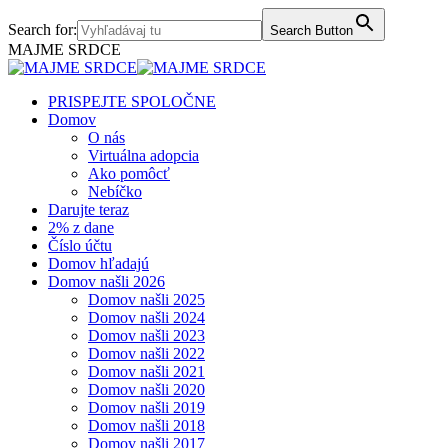
Skip
Facebook
Instagram
Search for:
Search Button
to
page
page
MAJME SRDCE
content
opens
opens
in
in
new
new
PRISPEJTE SPOLOČNE
window
window
Domov
O nás
Virtuálna adopcia
Ako pomôcť
Nebíčko
Darujte teraz
2% z dane
Číslo účtu
Domov hľadajú
Domov našli 2026
Domov našli 2025
Domov našli 2024
Domov našli 2023
Domov našli 2022
Domov našli 2021
Domov našli 2020
Domov našli 2019
Domov našli 2018
Domov našli 2017