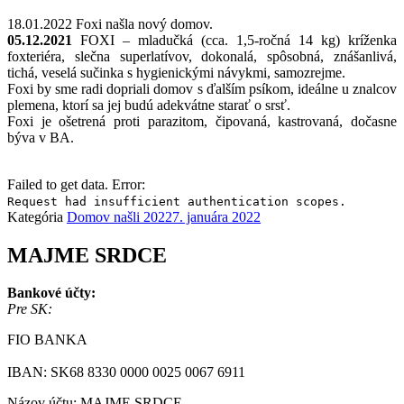
18.01.2022 Foxi našla nový domov.
05.12.2021
FOXI – mladučká (cca. 1,5-ročná 14 kg) kríženka
foxteriéra, slečna superlatívov, dokonalá, spôsobná, znášanlivá,
tichá, veselá sučinka s hygienickými návykmi, samozrejme.
Foxi by sme radi dopriali domov s ďalším psíkom, ideálne u znalcov
plemena, ktorí sa jej budú adekvátne starať o srsť.
Foxi je ošetrená proti parazitom, čipovaná, kastrovaná, dočasne
býva v BA.
Failed to get data. Error:
Request had insufficient authentication scopes.
Kategória
Domov našli 2022
7. januára 2022
MAJME SRDCE
Bankové účty:
Pre SK:
FIO BANKA
IBAN: SK68 8330 0000 0025 0067 6911
Názov účtu: MAJME SRDCE