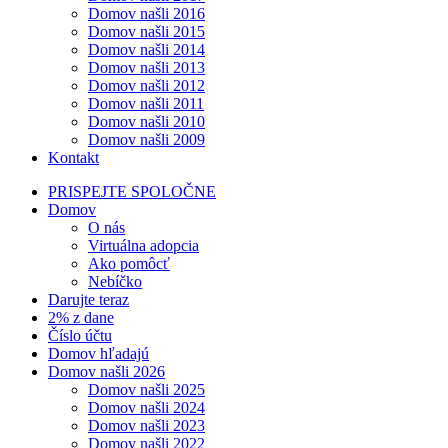
Domov našli 2016
Domov našli 2015
Domov našli 2014
Domov našli 2013
Domov našli 2012
Domov našli 2011
Domov našli 2010
Domov našli 2009
Kontakt
PRISPEJTE SPOLOČNE
Domov
O nás
Virtuálna adopcia
Ako pomôcť
Nebíčko
Darujte teraz
2% z dane
Číslo účtu
Domov hľadajú
Domov našli 2026
Domov našli 2025
Domov našli 2024
Domov našli 2023
Domov našli 2022