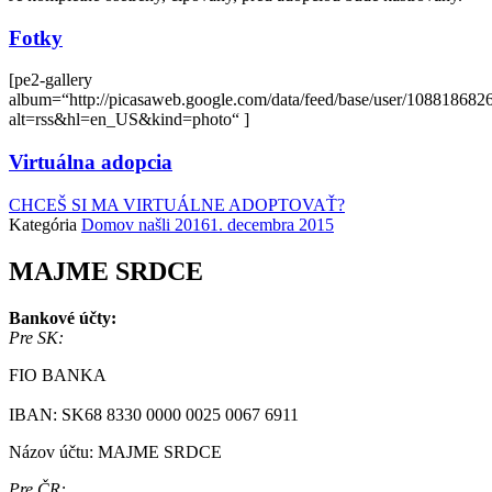
Fotky
[pe2-gallery
album=“http://picasaweb.google.com/data/feed/base/user/108818
alt=rss&hl=en_US&kind=photo“ ]
Virtuálna adopcia
CHCEŠ SI MA VIRTUÁLNE ADOPTOVAŤ?
Kategória
Domov našli 2016
1. decembra 2015
MAJME SRDCE
Bankové účty:
Pre SK:
FIO BANKA
IBAN: SK68 8330 0000 0025 0067 6911
Názov účtu: MAJME SRDCE
Pre ČR: