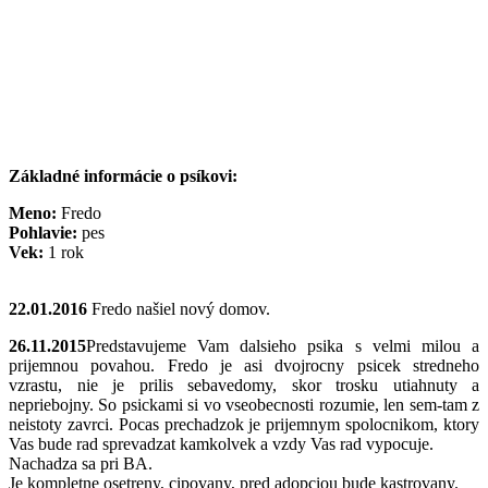
Základné informácie o psíkovi:
Meno:
Fredo
Pohlavie:
pes
Vek:
1 rok
22.01.2016
Fredo našiel nový domov.
26.11.2015
Predstavujeme Vam dalsieho psika s velmi milou a
prijemnou povahou. Fredo je asi dvojrocny psicek stredneho
vzrastu, nie je prilis sebavedomy, skor trosku utiahnuty a
nepriebojny. So psickami si vo vseobecnosti rozumie, len sem-tam z
neistoty zavrci. Pocas prechadzok je prijemnym spolocnikom, ktory
Vas bude rad sprevadzat kamkolvek a vzdy Vas rad vypocuje.
Nachadza sa pri BA.
Je kompletne osetreny, cipovany, pred adopciou bude kastrovany.