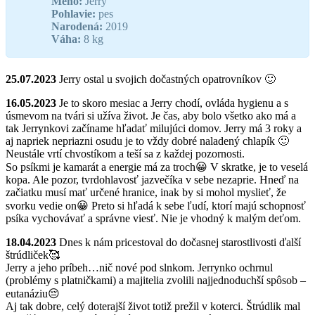
Meno:
Jerry
Pohlavie:
pes
Narodená:
2019
Váha:
8 kg
25.07.2023
Jerry ostal u svojich dočastných opatrovníkov 🙂
16.05.2023
Je to skoro mesiac a Jerry chodí, ovláda hygienu a s
úsmevom na tvári si užíva život. Je čas, aby bolo všetko ako má a
tak Jerrynkovi začíname hľadať milujúci domov. Jerry má 3 roky a
aj napriek nepriazni osudu je to vždy dobré naladený chlapík 🙂
Neustále vrtí chvostíkom a teší sa z každej pozornosti.
So psíkmi je kamarát a energie má za troch😀 V skratke, je to veselá
kopa. Ale pozor, tvrdohlavosť jazvečíka v sebe nezaprie. Hneď na
začiatku musí mať určené hranice, inak by si mohol myslieť, že
svorku vedie on😀 Preto si hľadá k sebe ľudí, ktorí majú schopnosť
psíka vychovávať a správne viesť. Nie je vhodný k malým deťom.
18.04.2023
Dnes k nám pricestoval do dočasnej starostlivosti ďalší
štrúdliček🥰
Jerry a jeho príbeh…nič nové pod slnkom. Jerrynko ochrnul
(problémy s platničkami) a majitelia zvolili najjednoduchší spôsob –
eutanáziu😔
Aj tak dobre, celý doterajší život totiž prežil v koterci. Štrúdlik mal