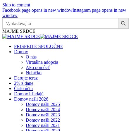
Skip to content
Facebook page opens in new window
Instagram page opens in new
window
Search Button
Search
for:
MAJME SRDCE
PRISPEJTE SPOLOČNE
Domov
O nás
Virtuálna adopcia
Ako pomôcť
Nebíčko
Darujte teraz
2% z dane
Číslo účtu
Domov hľadajú
Domov našli 2026
Domov našli 2025
Domov našli 2024
Domov našli 2023
Domov našli 2022
Domov našli 2021
Domov našli 2020