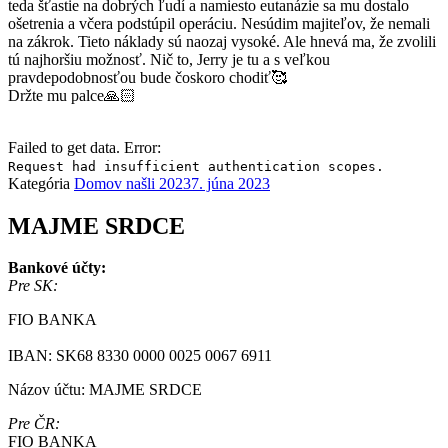
teda šťastie na dobrých ľudí a namiesto eutanázie sa mu dostalo
ošetrenia a včera podstúpil operáciu. Nesúdim majiteľov, že nemali
na zákrok. Tieto náklady sú naozaj vysoké. Ale hnevá ma, že zvolili
tú najhoršiu možnosť. Nič to, Jerry je tu a s veľkou
pravdepodobnosťou bude čoskoro chodiť🥰
Držte mu palce🙏🏻
Failed to get data. Error:
Request had insufficient authentication scopes.
Kategória
Domov našli 2023
7. júna 2023
MAJME SRDCE
Bankové účty:
Pre SK:
FIO BANKA
IBAN: SK68 8330 0000 0025 0067 6911
Názov účtu: MAJME SRDCE
Pre ČR:
FIO BANKA